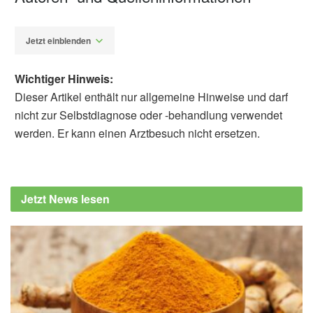
Jetzt einblenden
Wichtiger Hinweis:
Dieser Artikel enthält nur allgemeine Hinweise und darf
nicht zur Selbstdiagnose oder -behandlung verwendet
werden. Er kann einen Arztbesuch nicht ersetzen.
Diplom-Redakteur (FH) Volker Blasek
Martin Kirchberg, Karsten Mäder, Sigrun
Eick, u.a.: Extrudates of Lipophilic
Jetzt News lesen
Tetracycline Complexes: a New Option for
Periodontitis Therapy. International Journal of
Pharmaceutics, 2019,
sciencedirect.com
Martin-Luther-Universität Halle-Wittenberg:
Parodontose: Patent für neue
Behandlungsmethode (Abruf: 25.11.2019),