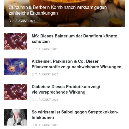
pressemitteilungen.pr.uni-halle.de
Curcumin & Berberin Kombination wirksam gegen
zahlreiche Erkrankungen
7. AUGUST 2026
MS: Dieses Bakterium der Darmflora könnte
schützen
7. AUGUST 2026
Alzheimer, Parkinson & Co: Dieser
Pflanzenstoffe zeigt nachweisbare Wirkungen
7. AUGUST 2026
Diabetes: Dieses Probiotikum zeigt
vielversprechende Wirkung
7. AUGUST 2026
So wirksam ist Salbei gegen Streptokokken-
Infektionen
6. AUGUST 2026