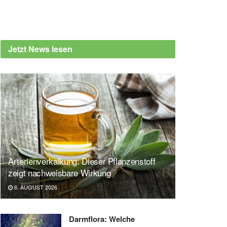
Jetzt News lesen
Arterienverkalkung: Dieser Pflanzenstoff
zeigt nachweisbare Wirkung
6. AUGUST 2026
Darmflora: Welche