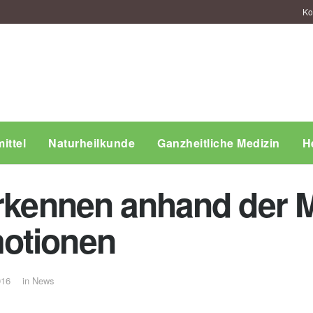
Ko
ittel
Naturheilkunde
Ganzheitliche Medizin
H
erkennen anhand der 
otionen
016
in
News