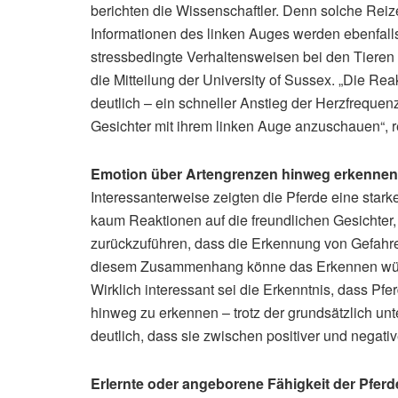
berichten die Wissenschaftler. Denn solche Reize
Informationen des linken Auges werden ebenfalls
stressbedingte Verhaltensweisen bei den Tieren f
die Mitteilung der University of Sussex. „Die R
deutlich – ein schneller Anstieg der Herzfrequ
Gesichter mit ihrem linken Auge anzuschauen“, 
Emotion über Artengrenzen hinweg erkennen
Interessanterweise zeigten die Pferde eine star
kaum Reaktionen auf die freundlichen Gesichter,
zurückzuführen, dass die Erkennung von Gefahren
diesem Zusammenhang könne das Erkennen wüten
Wirklich interessant sei die Erkenntnis, dass Pf
hinweg zu erkennen – trotz der grundsätzlich un
deutlich, dass sie zwischen positiver und negat
Erlernte oder angeborene Fähigkeit der Pfer