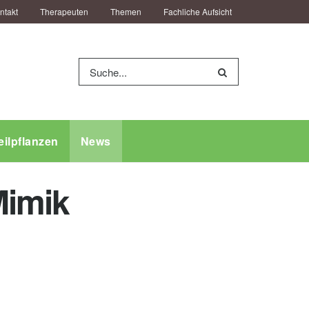
ntakt
Therapeuten
Themen
Fachliche Aufsicht
eilpflanzen
News
Mimik