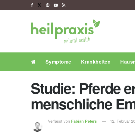
Symptome
Krankheiten
Hausm
Studie: Pferde 
menschliche Em
Verfasst von
Fabian Peters
12. Februar 2