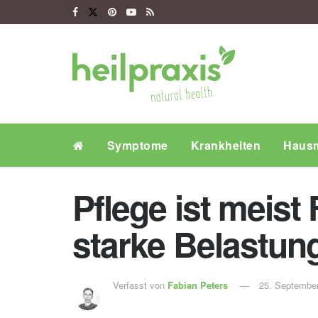
Symptome
Krankheiten
Hausm
Pflege ist meis
starke Belastun
Verfasst von
Fabian Peters
25. Septembe