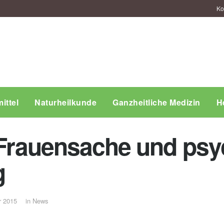
Ko
ittel
Naturheilkunde
Ganzheitliche Medizin
H
t Frauensache und psy
g
r 2015
in
News