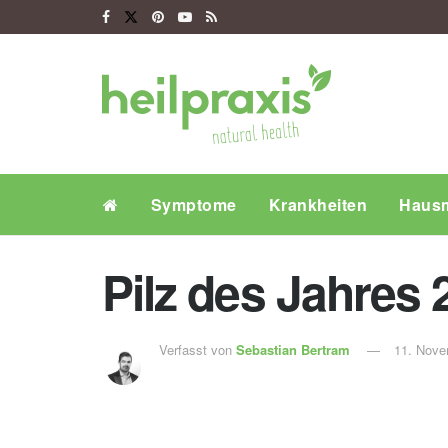
Symptome
Krankheiten
Hausm
Pilz des Jahres 2
Verfasst von
Sebastian Bertram
11. Nove