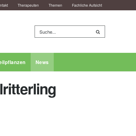
ntakt
Therapeuten
Themen
Fachliche Aufsicht
eilpflanzen
News
ritterling