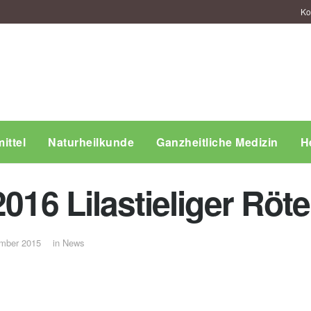
Ko
ittel
Naturheilkunde
Ganzheitliche Medizin
H
016 Lilastieliger Rötel
mber 2015
in
News