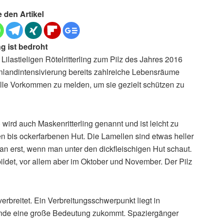
e den Artikel
ng ist bedroht
Lilastieligen Rötelritterling zum Pilz des Jahres 2016
nlandintensivierung bereits zahlreiche Lebensräume
uelle Vorkommen zu melden, um sie gezielt schützen zu
a) wird auch Maskenritterling genannt und ist leicht zu
en bis ockerfarbenen Hut. Die Lamellen sind etwas heller
man erst, wenn man unter den dickfleischigen Hut schaut.
ildet, vor allem aber im Oktober und November. Der Pilz
 verbreitet. Ein Verbreitungsschwerpunkt liegt in
lande eine große Bedeutung zukommt. Spaziergänger