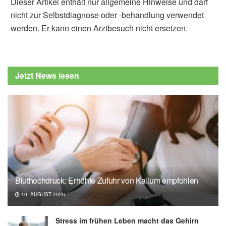
Dieser Artikel enthält nur allgemeine Hinweise und darf
nicht zur Selbstdiagnose oder -behandlung verwendet
werden. Er kann einen Arztbesuch nicht ersetzen.
Diplom-Redakteur (FH) Volker Blasek
Bundesamt für Verbraucherschutz und
Lebensmittelsicherheit: Rückruf McCain
Jetzt News lesen
PomPoms (veröffentlicht: 09.07.2021),
lebensmittelwarnung.de
Bluthochdruck: Erhöhte Zufuhr von Kalium empfohlen
10. AUGUST 2026
Stress im frühen Leben macht das Gehirn