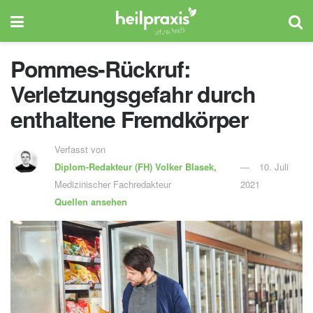
Pommes-Rückruf:
Verletzungsgefahr durch
enthaltene Fremdkörper
Verfasst von
Diplom-Redakteur (FH)
Volker Blasek,
10. Juli
Medizinischer Fachredakteur
2021
Quellen ansehen