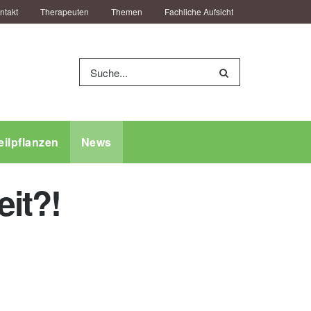
ntakt
Therapeuten
Themen
Fachliche Aufsicht
eilpflanzen
News
it?!