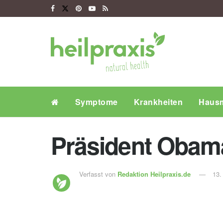
Symptome
Krankheiten
Hausm
Präsident Obama
Verfasst von
Redaktion Heilpraxis.de
13.