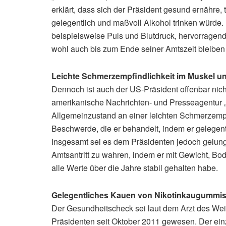
erklärt, dass sich der Präsident gesund ernähre, 
gelegentlich und maßvoll Alkohol trinken würde
beispielsweise Puls und Blutdruck, hervorragend
wohl auch bis zum Ende seiner Amtszeit bleiben
Leichte Schmerzempfindlichkeit im Muskel u
Dennoch ist auch der US-Präsident offenbar nicht
amerikanische Nachrichten- und Presseagentur „A
Allgemeinzustand an einer leichten Schmerzempf
Beschwerde, die er behandelt, indem er gelegentl
Insgesamt sei es dem Präsidenten jedoch gelun
Amtsantritt zu wahren, indem er mit Gewicht, Bo
alle Werte über die Jahre stabil gehalten habe.
Gelegentliches Kauen von Nikotinkaugummis 
Der Gesundheitscheck sei laut dem Arzt des Wei
Präsidenten seit Oktober 2011 gewesen. Der ei