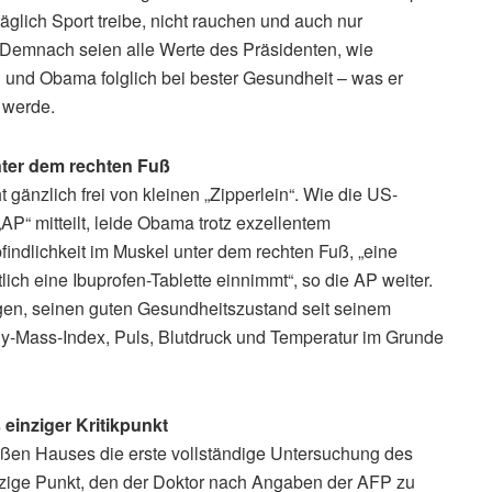
täglich Sport treibe, nicht rauchen und auch nur
. Demnach seien alle Werte des Präsidenten, wie
 und Obama folglich bei bester Gesundheit – was er
 werde.
nter dem rechten Fuß
 gänzlich frei von kleinen „Zipperlein“. Wie die US-
P“ mitteilt, leide Obama trotz exzellentem
indlichkeit im Muskel unter dem rechten Fuß, „eine
ich eine Ibuprofen-Tablette einnimmt“, so die AP weiter.
gen, seinen guten Gesundheitszustand seit seinem
dy-Mass-Index, Puls, Blutdruck und Temperatur im Grunde
einziger Kritikpunkt
ßen Hauses die erste vollständige Untersuchung des
nzige Punkt, den der Doktor nach Angaben der AFP zu