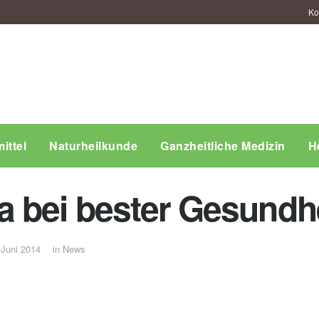
Ko
ittel
Naturheilkunde
Ganzheitliche Medizin
H
 bei bester Gesundhe
 Juni 2014
in
News