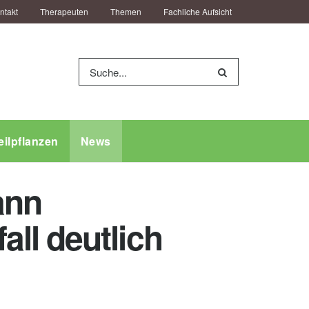
ntakt
Therapeuten
Themen
Fachliche Aufsicht
eilpflanzen
News
ann
ll deutlich