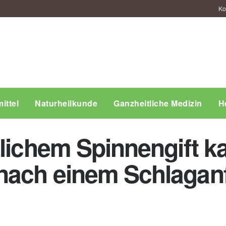
Ko
ittel
Naturheilkunde
Ganzheitliche Medizin
H
dlichem Spinnengift k
ach einem Schlaganfa