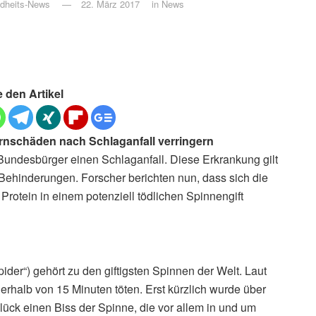
ndheits-News
22. März 2017
in
News
e den Artikel
irnschäden nach Schlaganfall verringern
 Bundesbürger einen Schlaganfall. Diese Erkrankung gilt
 Behinderungen. Forscher berichten nun, dass sich die
rotein in einem potenziell tödlichen Spinnengift
ider“) gehört zu den giftigsten Spinnen der Welt. Laut
rhalb von 15 Minuten töten. Erst kürzlich wurde über
Glück einen Biss der Spinne, die vor allem in und um