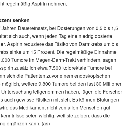
icht regelmäßig Aspirin nehmen.
ozent senken
f Jahren Dauereinsatz, bei Dosierungen von 0,5 bis 1,5
tet sich auch, wenn jeden Tag eine niedrig dosierte
er. Aspirin reduziere das Risiko von Darmkrebs um bis
rebs sinke um 15 Prozent. Die regelmäßige Einnahme
30.000 Tumore im Magen-Darm-Trakt verhindern, sagen
pirin zusätzlich etwa 7.500 kolorektale Tumore bei
n sich die Patienten zuvor einem endoskopischen
möglich, weitere 9.800 Tumore bei den fast 30 Millionen
en Untersuchung teilgenommen haben, fügen die Forscher
gs auch gewisse Risiken mit sich. Es können Blutungen
wird das Medikament nicht von allen Menschen gut
kenntnisse seien wichtig, weil sie zeigen, dass die
ng ergänzen kann. (as)