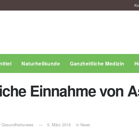
Ko
ittel
Naturheilkunde
Ganzheitliche Medizin
H
iche Einnahme von As
ür Gesundheitsnews
5. März 2016
in
News