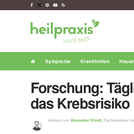
Symptome
Krankheiten
Hausm
Forschung: Tägl
das Krebsrisiko
Verfasst von
Alexander Stindt,
Fachredakteur f