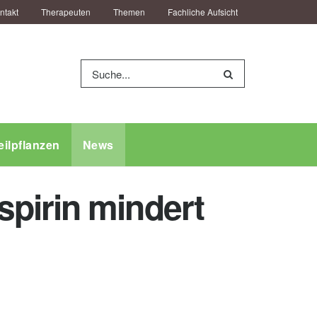
ntakt
Therapeuten
Themen
Fachliche Aufsicht
eilpflanzen
News
pirin mindert