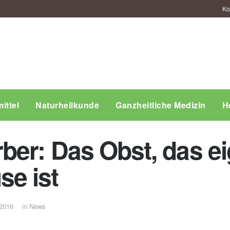
Ko
ittel
Naturheilkunde
Ganzheitliche Medizin
H
er: Das Obst, das eig
e ist
 2016
in
News