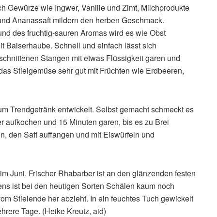
ch Gewürze wie Ingwer, Vanille und Zimt, Milchprodukte
 und Ananassaft mildern den herben Geschmack.
und des fruchtig-sauren Aromas wird es wie Obst
t Baiserhaube. Schnell und einfach lässt sich
schnittenen Stangen mit etwas Flüssigkeit garen und
 das Stielgemüse sehr gut mit Früchten wie Erdbeeren,
zum Trendgetränk entwickelt. Selbst gemacht schmeckt es
 aufkochen und 15 Minuten garen, bis es zu Brei
en, den Saft auffangen und mit Eiswürfeln und
im Juni. Frischer Rhabarber ist an den glänzenden festen
ns ist bei den heutigen Sorten Schälen kaum noch
om Stielende her abzieht. In ein feuchtes Tuch gewickelt
rere Tage. (Heike Kreutz, aid)