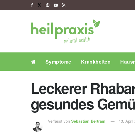
Symptome
Krankheiten
Hausm
Leckerer Rhabarb
gesundes Gemüs
Verfasst von
Sebastian Bertram
13. April