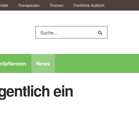
ntakt
Therapeuten
Themen
Fachliche Aufsicht
eilpflanzen
News
entlich ein