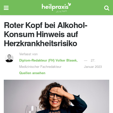
Roter Kopf bei Alkohol-
Konsum Hinweis auf
Herzkrankheitsrisiko
Verfasst von
Diplom-Redakteur (FH)
Volker Blasek,
27.
Medizinischer Fachredakteur
Januar 2023
Quellen ansehen