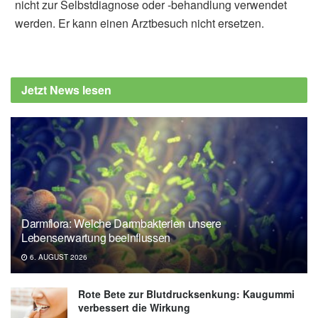
nicht zur Selbstdiagnose oder -behandlung verwendet
werden. Er kann einen Arztbesuch nicht ersetzen.
Diplom-Redakteur (FH) Volker Blasek
Stand Medicine: Cheers to…No Alcohol Day
(veröffentlicht: 25.01.2023),
Jetzt News lesen
scopeblog.stanford.edu
Che-Hong Chen, Eric R. Gross, , Joseph C.
Wu, et al.: SGLT2 inhibitor ameliorates
endothelial dysfunction associated with the
common ALDH2 alcohol flushing variant; in:
Science Translational Medicine (2023),
science.org
Darmflora: Welche Darmbakterien unsere
Lebenserwartung beeinflussen
6. AUGUST 2026
Rote Bete zur Blutdrucksenkung: Kaugummi
verbessert die Wirkung