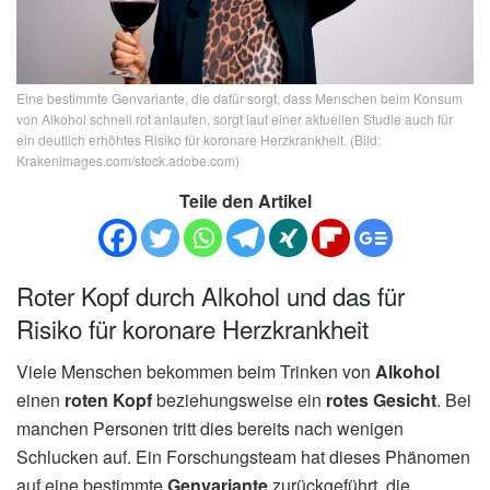
Eine bestimmte Genvariante, die dafür sorgt, dass Menschen beim Konsum
von Alkohol schnell rot anlaufen, sorgt laut einer aktuellen Studie auch für
ein deutlich erhöhtes Risiko für koronare Herzkrankheit. (Bild:
Krakenimages.com/stock.adobe.com)
Teile den Artikel
Roter Kopf durch Alkohol und das für
Risiko für koronare Herzkrankheit
Viele Menschen bekommen beim Trinken von
Alkohol
einen
roten Kopf
beziehungsweise ein
rotes Gesicht
. Bei
manchen Personen tritt dies bereits nach wenigen
Schlucken auf. Ein Forschungsteam hat dieses Phänomen
auf eine bestimmte
Genvariante
zurückgeführt, die