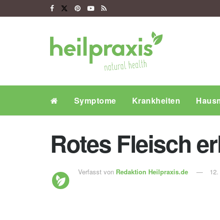
Symptome
Krankheiten
Hausm
Rotes Fleisch e
Verfasst von
Redaktion Heilpraxis.de
12.