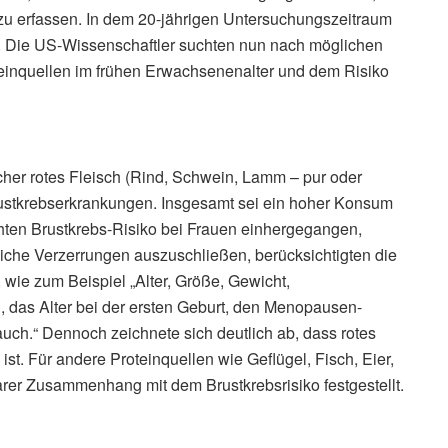
 erfassen. In dem 20-jährigen Untersuchungszeitraum
. Die US-Wissenschaftler suchten nun nach möglichen
nquellen im frühen Erwachsenenalter und dem Risiko
scher rotes Fleisch (Rind, Schwein, Lamm – pur oder
Brustkrebserkrankungen. Insgesamt sei ein hoher Konsum
hten Brustkrebs-Risiko bei Frauen einhergegangen,
che Verzerrungen auszuschließen, berücksichtigten die
 wie zum Beispiel „Alter, Größe, Gewicht,
, das Alter bei der ersten Geburt, den Menopausen-
h.“ Dennoch zeichnete sich deutlich ab, dass rotes
 ist. Für andere Proteinquellen wie Geflügel, Fisch, Eier,
rer Zusammenhang mit dem Brustkrebsrisiko festgestellt.