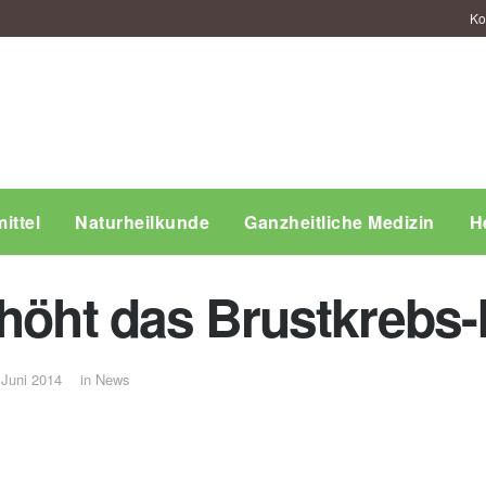
Ko
ittel
Naturheilkunde
Ganzheitliche Medizin
H
rhöht das Brustkrebs-
 Juni 2014
in
News