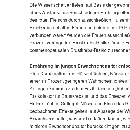
Die Wissenschaftler liefern auf Basis der gew
eines Austausches verschiedener Proteinquelle
des roten Fleischs durch ausschließlich Hülsenf
Brustkrebs bei allen Frauen und einem um 19 P
verbunden wäre.“ Würden die Frauen ausschließl
Prozent verringerten Brustkrebs-Risiko für alle
postmenopausalen Brustkrebs-Risiko zu rechnen
Ernährung im jungen Erwachsenenalter ents
Eine Kombination aus Hülsenfrüchten, Nüssen, G
einer 14 Prozent geringeren Wahrscheinlichkeit fü
Kollegen kommen zu dem Fazit, dass ein „hoher 
Risikofaktor für Brustkrebs ist und das Ersetzen
Hülsenfrüchte, Geflügel, Nüsse und Fisch das Ri
beobachteten Effekte gelten laut Aussage der Wis
Erwachsenenalter, was auch erklären könne, wi
mittleren Erwachsenenalter berücksichtigen, z