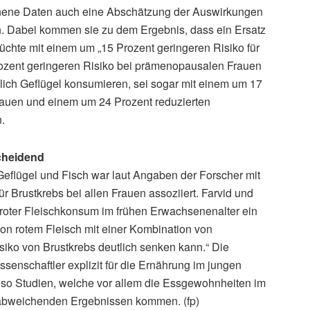
onnene Daten auch eine Abschätzung der Auswirkungen
n. Dabei kommen sie zu dem Ergebnis, dass ein Ersatz
rüchte mit einem um „15 Prozent geringeren Risiko für
rozent geringeren Risiko bei prämenopausalen Frauen
ich Geflügel konsumieren, sei sogar mit einem um 17
 Frauen und einem um 24 Prozent reduzierten
.
cheidend
eflügel und Fisch war laut Angaben der Forscher mit
r Brustkrebs bei allen Frauen assoziiert. Farvid und
roter Fleischkonsum im frühen Erwachsenenalter ein
 von rotem Fleisch mit einer Kombination von
siko von Brustkrebs deutlich senken kann.“ Die
senschaftler explizit für die Ernährung im jungen
eso Studien, welche vor allem die Essgewohnheiten im
u abweichenden Ergebnissen kommen. (fp)