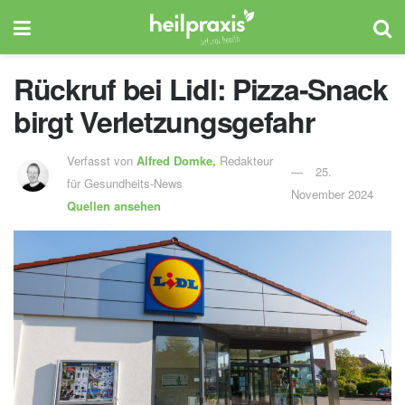
Rückruf bei Lidl: Pizza-Snack
birgt Verletzungsgefahr
Verfasst von
Alfred Domke,
Redakteur
25.
für Gesundheits-News
November 2024
Quellen ansehen