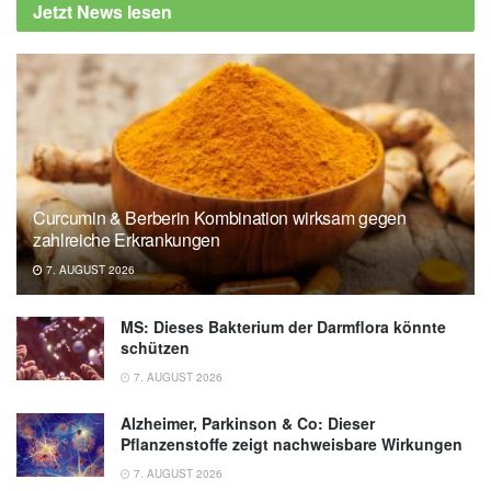
Jetzt News lesen
Rückrufe: TRATTORIA ALFREDO PICCO
PIZZI DREI KÄSE, 12X30G, (Abruf:
24.11.2024)
Bundesamt für Verbraucherschutz und
Lebensmittelsicherheit:
Lebensmittelwarnung: Trattoria Alfredo Picco
Pizzi Drei Käse, 12x30 Gramm, (Abruf:
Curcumin & Berberin Kombination wirksam gegen
24.11.2024)
zahlreiche Erkrankungen
Deutsches Rotes Kreuz: Fremdkörper in Luft-
7. AUGUST 2026
und Speiseröhre, (Abruf: 24.11.2024),
www.drk.de
MS: Dieses Bakterium der Darmflora könnte
schützen
7. AUGUST 2026
Alzheimer, Parkinson & Co: Dieser
Pflanzenstoffe zeigt nachweisbare Wirkungen
7. AUGUST 2026