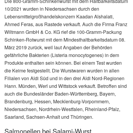
Die 800-Gramm-Schinkenwurst mit dem Haltbarkeitsdatum
10/2021 wurden in Niedersachsen durch den
Lebensmittelgroßhandelskonzern Kaadan Alshalati,
Ahmed Feras, aus Rastede verkauft. Auch die Firma Franz
Wiltmann GmbH & Co. KG rief die 100-Gramm-Packung
Schinken-Rotwurst mit dem Mindesthaltbarkeitsdatum 08.
März 2019 zurück, weil laut Angaben der Behörden
gefährliche Bakterien (Listeria monocytogenes) in dem
Produkte enthalten sein können. Bei einem Test wurden
die Keime festgestellt. Die Wurstwaren wurden in allen
Filialen von Aldi Süd und in den drei Aldi Nord-Regionen
Hann. Münden, Werl und Wittstock verkauft. Betroffen sind
auch die Bundesländer Baden-Württemberg, Bayern,
Brandenburg, Hessen, Mecklenburg-Vorpommern,
Niedersachsen, Nordrhein-Westfalen, Rheinland-Pfalz,
Saarland, Sachsen-Anhalt und Thüringen.
Salmonellen bei Salami-Wurst