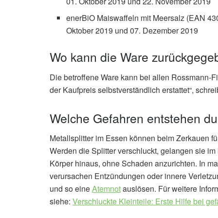
01. Oktober 2019 und 22. November 2019
enerBiO Maiswaffeln mit Meersalz (EAN 43
Oktober 2019 und 07. Dezember 2019
Wo kann die Ware zurückgege
Die betroffene Ware kann bei allen Rossmann-F
der Kaufpreis selbstverständlich erstattet“, sch
Welche Gefahren entstehen dur
Metallsplitter im Essen können beim Zerkauen f
Werden die Splitter verschluckt, gelangen sie i
Körper hinaus, ohne Schaden anzurichten. In man
verursachen Entzündungen oder innere Verletzu
und so eine
Atemnot
auslösen. Für weitere Inform
siehe:
Verschluckte Kleinteile: Erste Hilfe bei g