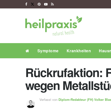
Symptome
Krankheiten
Hausm
Rückrufaktion:
wegen Metallstü
Verfasst von
Diplom-Redakteur (FH)
Volker Bla