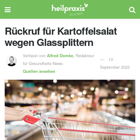
Rückruf für Kartoffelsalat
wegen Glassplittern
Verfasst von
Alfred Domke,
Redakteur
13.
für Gesundheits-News
September 2022
Quellen ansehen