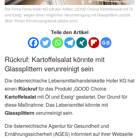
Die Firma Firma Hofer KG ruft den Artikel „GOOD Choice Kartoffelsalat mit Öl
und Essig“ wegen einer möglichen Verunreinigung mit Glassplittern zurück.
(Bild: Piman Khrutmuang/stock.adobe.com)
Teile den Artikel
Rückruf: Kartoffelsalat könnte mit
Glassplittern verunreinigt sein
Die österreichische Lebensmittelhandelskette Hofer KG hat
einen
Rückruf
für das Produkt „GOOD Choice
Kartoffelsalat
mit Öl und Essig“ gestartet. Der Grund für
diese Maßnahme: Das Lebensmittel könnte mit
Glassplittern
verunreinigt sein.
Die österreichische Agentur für Gesundheit und
Ernährungssicherheit (AGES) informiert auf ihrer Webseite