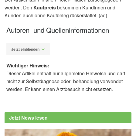
werden. Den
Kaufpreis
bekommen Kundinnen und
Kunden auch ohne Kaufbeleg rückerstattet. (ad)
Autoren- und Quelleninformationen
Jetzt einblenden
Wichtiger Hinweis:
Dieser Artikel enthält nur allgemeine Hinweise und darf
nicht zur Selbstdiagnose oder -behandlung verwendet
werden. Er kann einen Arztbesuch nicht ersetzen.
Alfred Domke
Agentur für Gesundheit und
Ernährungssicherheit: Produktwarnungen &
Jetzt News lesen
Rückrufe: GOOD Choice Kartoffelsalat mit Öl
und Essig 1kg, (Abruf: 13.09.2022),
Agentur
für Gesundheit und Ernährungssicherheit