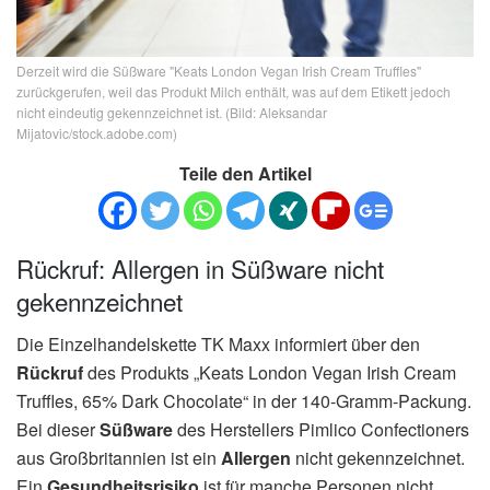
Derzeit wird die Süßware "Keats London Vegan Irish Cream Truffles"
zurückgerufen, weil das Produkt Milch enthält, was auf dem Etikett jedoch
nicht eindeutig gekennzeichnet ist. (Bild: Aleksandar
Mijatovic/stock.adobe.com)
Teile den Artikel
Rückruf: Allergen in Süßware nicht
gekennzeichnet
Die Einzelhandelskette TK Maxx informiert über den
Rückruf
des Produkts „Keats London Vegan Irish Cream
Truffles, 65% Dark Chocolate“ in der 140-Gramm-Packung.
Bei dieser
Süßware
des Herstellers Pimlico Confectioners
aus Großbritannien ist ein
Allergen
nicht gekennzeichnet.
Ein
Gesundheitsrisiko
ist für manche Personen nicht