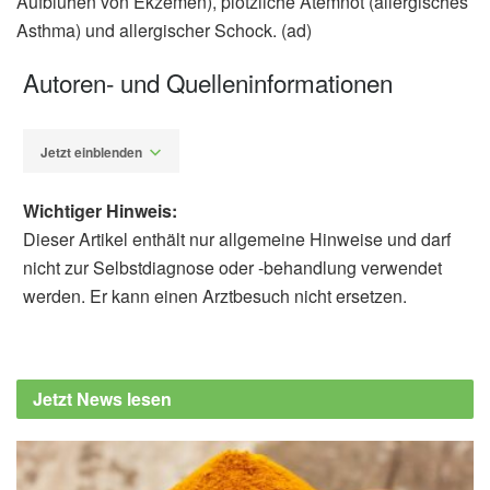
Aufblühen von Ekzemen), plötzliche Atemnot (allergisches
Asthma) und allergischer Schock. (ad)
Autoren- und Quelleninformationen
Jetzt einblenden
Wichtiger Hinweis:
Dieser Artikel enthält nur allgemeine Hinweise und darf
nicht zur Selbstdiagnose oder -behandlung verwendet
werden. Er kann einen Arztbesuch nicht ersetzen.
Alfred Domke
Öffentliches Gesundheitsportal Österreichs:
www.gesundheit.gv.at: Milchallergie, (Abruf:
Jetzt News lesen
22.06.2022),
Gesundheit.gv.at