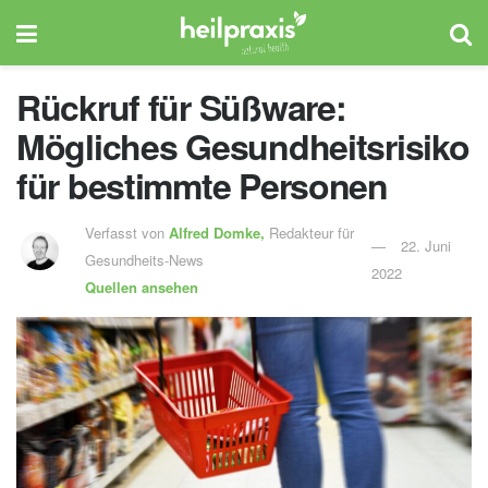
Rückruf für Süßware:
Mögliches Gesundheitsrisiko
für bestimmte Personen
Verfasst von
Alfred Domke,
Redakteur für
22. Juni
Gesundheits-News
2022
Quellen ansehen