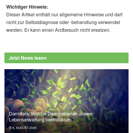
Wichtiger Hinweis:
Dieser Artikel enthält nur allgemeine Hinweise und darf
nicht zur Selbstdiagnose oder -behandlung verwendet
werden. Er kann einen Arztbesuch nicht ersetzen.
Diplom-Redakteur (FH) Volker Blasek
Bundesamt für Verbraucherschutz und
Lebensmittelsicherheit: Rückruf Elcurina
Jetzt News lesen
Intensiv Handcreme (veröffentlicht:
24.06.2020),
lebensmittelwarnung.de
Darmflora: Welche Darmbakterien unsere
Lebenserwartung beeinflussen
6. AUGUST 2026