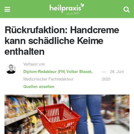
Rückrufaktion: Handcreme
kann schädliche Keime
enthalten
Verfasst von
Diplom-Redakteur (FH)
Volker Blasek,
28. Juni
Medizinischer Fachredakteur
2020
Quellen ansehen