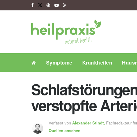
Symptome
Krankheiten
Hausm
Schlafstörunge
verstopfte Arter
Verfasst von
Alexander Stindt,
Fachredakteur f
Quellen ansehen