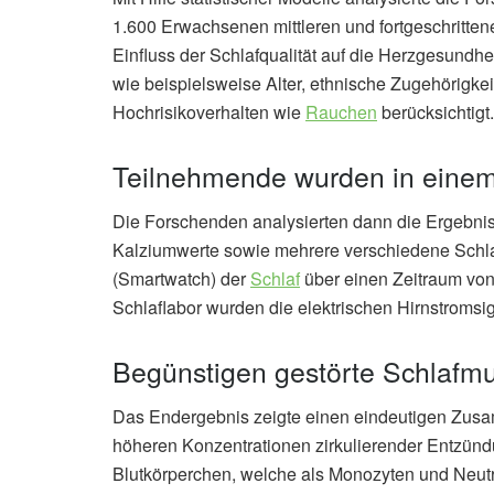
1.600 Erwachsenen mittleren und fortgeschritte
Einfluss der Schlafqualität auf die Herzgesundhe
wie beispielsweise Alter, ethnische Zugehörigke
Hochrisikoverhalten wie
Rauchen
berücksichtigt.
Teilnehmende wurden in einem 
Die Forschenden analysierten dann die Ergebnis
Kalziumwerte sowie mehrere verschiedene Schl
(Smartwatch) der
Schlaf
über einen Zeitraum von
Schlaflabor wurden die elektrischen Hirnstroms
Begünstigen gestörte Schlafm
Das Endergebnis zeigte einen eindeutigen Zus
höheren Konzentrationen zirkulierender Entzündu
Blutkörperchen, welche als Monozyten und Neutro