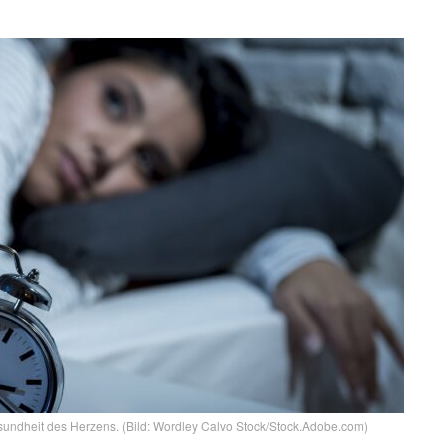
undheit des Herzens. (Bild: Wordley Calvo Stock/Stock.Adobe.com)