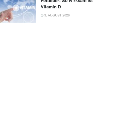
Fettleber: So wirksam ist
Vitamin D
3. AUGUST 2026