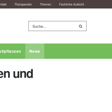
ntakt
Therapeuten
Themen
Fachliche Aufsicht
eilpflanzen
News
en und