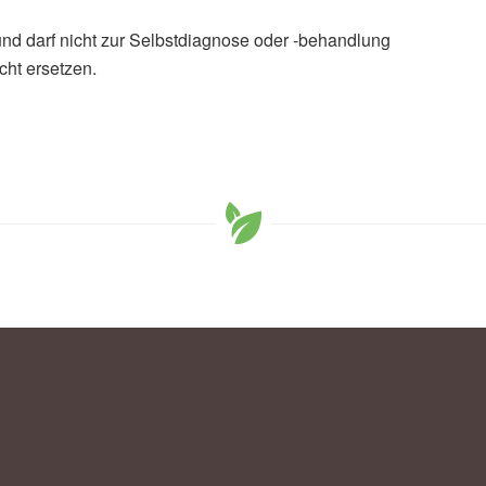
und darf nicht zur Selbstdiagnose oder -behandlung
cht ersetzen.
an Redline, Peter Attia, Matthew P. Walker: Broken
ls, in PLOS Biology (Veröffentlicht 04.06.2020),
PLOS
c inflammation, hardened arteries, University of California,
),
University of California, Berkeley