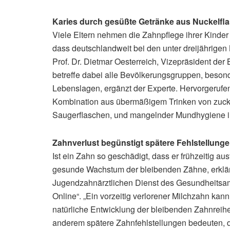
Karies durch gesüßte Getränke aus Nuckelfl
Viele Eltern nehmen die Zahnpflege ihrer Kinder j
dass deutschlandweit bei den unter dreijährigen 
Prof. Dr. Dietmar Oesterreich, Vizepräsident de
betreffe dabei alle Bevölkerungsgruppen, besond
Lebenslagen, ergänzt der Experte. Hervorgerufe
Kombination aus übermäßigem Trinken von zucke
Saugerflaschen, und mangelnder Mundhygiene im
Zahnverlust begünstigt spätere Fehlstellung
Ist ein Zahn so geschädigt, dass er frühzeitig a
gesunde Wachstum der bleibenden Zähne, erklärt
Jugendzahnärztlichen Dienst des Gesundheitsam
Online“. „Ein vorzeitig verlorener Milchzahn kann
natürliche Entwicklung der bleibenden Zahnreihe
anderem spätere Zahnfehlstellungen bedeuten, di