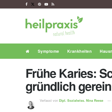
Symptome
Krankheiten
Hausm
Frühe Karies: S
gründlich gerei
Verfasst von
Dipl. Sozialwiss.
Nina Reese