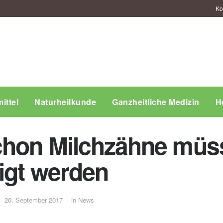
Ko
ittel
Naturheilkunde
Ganzheitliche Medizin
H
chon Milchzähne müs
nigt werden
20. September 2017
in
News