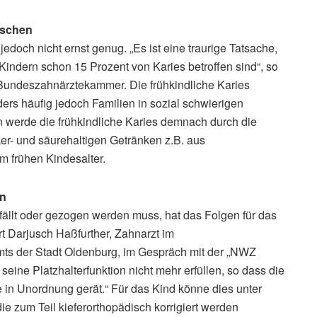
aschen
edoch nicht ernst genug. „Es ist eine traurige Tatsache,
Kindern schon 15 Prozent von Karies betroffen sind“, so
r Bundeszahnärztekammer. Die frühkindliche Karies
ers häufig jedoch Familien in sozial schwierigen
n werde die frühkindliche Karies demnach durch die
r- und säurehaltigen Getränken z.B. aus
 frühen Kindesalter.
en
usfällt oder gezogen werden muss, hat das Folgen für das
 Darjusch Haßfurther, Zahnarzt im
ts der Stadt Oldenburg, im Gespräch mit der „NWZ
 seine Platzhalterfunktion nicht mehr erfüllen, so dass die
 in Unordnung gerät.“ Für das Kind könne dies unter
e zum Teil kieferorthopädisch korrigiert werden