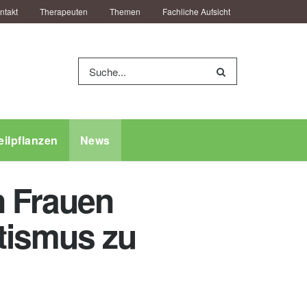
ntakt
Therapeuten
Themen
Fachliche Aufsicht
eilpflanzen
News
n Frauen
tismus zu