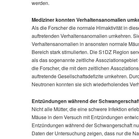
werden.
Mediziner konnten Verhaltensanomalien umk
Als die Forscher die normale Hirnaktivität in die
auftretenden Verhaltensanomalien umkehren. Si
Verhaltensanomalien in ansonsten normale Mäus
Bereich stark stimulierten. Die S1DZ Region se
als das sogenannte zeitliche Assoziationsgebie
die Forscher, die mit dem zeitlichen Assoziati
auftretende Gesellschaftsdefizite umkehren. D
Neutronen konnten sie sich wiederholendes Ver
Entzündungen während der Schwangerschaft 
Nicht alle Mütter, die eine schwere Infektion er
Mäuse in dem Versuch mit Entzündungen entwicke
Entzündungen während der Schwangerschaft nur e
Daten der Untersuchung zeigen, dass nur die N