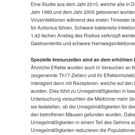
Eine Studie aus dem Jahr 2010, welche alle in 
Jahr 1980 und dem Jahr 2005 geborenen wurden, 
Virusinfektionen während des ersten Trimester 
für Autismus führen. Schwere bakterielle Infekt
1,42-fachen Anstieg des Risikos verknüpft werden
Gastroenteritis und schwere Harnwegsinfektionen
Spezielle Immunzellen sind an dem erhöhten R
Ähnliche Effekte wurden auch in Versuchen an Mä
(sogenannte Th17-Zellen) und ihr Effektormolekül
interagiert dann mit Rezeptoren, welche auf den
wurden. Dies führt zu Unregelmäßigkeiten in bes
Untersuchung versuchten die Mediziner mehr üb
sie feststellen, ob die Unregelmäßigkeiten für d
den betroffenen Mäusen gefunden wurden. Dabei 
Unregelmäßigkeiten in einem Teil des Gehirns au
Unregelmäßigkeiten reduzieren die Populationen 