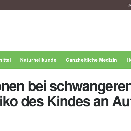
Ko
ittel
Naturheilkunde
Ganzheitliche Medizin
H
onen bei schwangere
iko des Kindes an Au