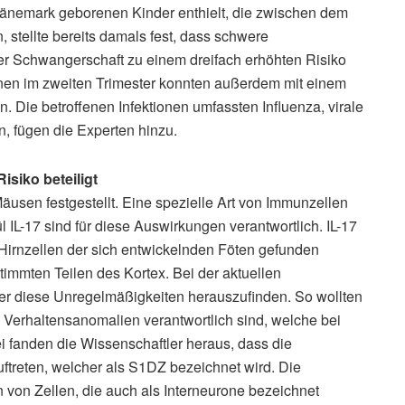
Dänemark geborenen Kinder enthielt, die zwischen dem
stellte bereits damals fest, dass schwere
der Schwangerschaft zu einem dreifach erhöhten Risiko
ionen im zweiten Trimester konnten außerdem mit einem
. Die betroffenen Infektionen umfassten Influenza, virale
, fügen die Experten hinzu.
isiko beteiligt
usen festgestellt. Eine spezielle Art von Immunzellen
 IL-17 sind für diese Auswirkungen verantwortlich. IL-17
 Hirnzellen der sich entwickelnden Föten gefunden
timmten Teilen des Kortex. Bei der aktuellen
er diese Unregelmäßigkeiten herauszufinden. So wollten
ie Verhaltensanomalien verantwortlich sind, welche bei
fanden die Wissenschaftler heraus, dass die
ftreten, welcher als S1DZ bezeichnet wird. Die
von Zellen, die auch als Interneurone bezeichnet