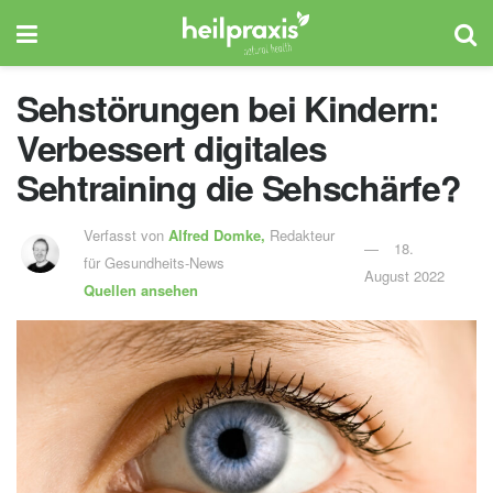
Sehstörungen bei Kindern:
Verbessert digitales
Sehtraining die Sehschärfe?
Verfasst von
Alfred Domke,
Redakteur
18.
für Gesundheits-News
August 2022
Quellen ansehen