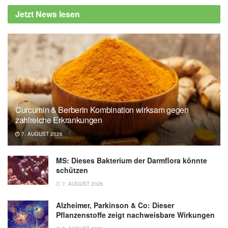
Gesundheitswesen: Sehstörungen bei
Jetzt News lesen
Kindern: Vorteile eines digitalen Sehtrainings
nicht ausreichend belegt, (Abruf:
17.08.2022),
Institut für Qualität und
Wirtschaftlichkeit im Gesundheitswesen
Institut für Qualität und Wirtschaftlichkeit im
Gesundheitswesen: Entwicklungsbedingte
Sehstörungen: Profitieren Kinder und
Curcumin & Berberin Kombination wirksam gegen
Jugendliche von aktivem Sehtraining?,
zahlreiche Erkrankungen
(Abruf: 17.08.2022),
Institut für Qualität und
7. AUGUST 2026
Wirtschaftlichkeit im Gesundheitswesen
MS: Dieses Bakterium der Darmflora könnte
schützen
7. AUGUST 2026
Alzheimer, Parkinson & Co: Dieser
Pflanzenstoffe zeigt nachweisbare Wirkungen