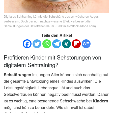
Digitales Sehtraining könnte die Sehschärfe des schwächeren Auges
verbessern. Doch der nun nachgewiesene Effekt verbessert die
Sehleistungen der Betroffenen kaum. (Bild: m.arc/stock.adobe.com)
Teile den Artikel
Profitieren Kinder mit Sehstörungen von
digitalem Sehtraining?
Sehstörungen
im jungen Alter können sich nachhaltig auf
die gesamte Entwicklung eines Kindes auswirken: Die
Leistungsfähigkeit, Lebensqualität und auch das
Selbstvertrauen können negativ beeinflusst werden. Daher
ist es wichtig, eine bestehende Sehschwäche bei
Kindern
möglichst früh zu behandeln. Wie sinnvoll ist dabei