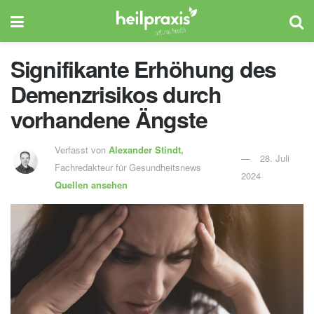
Signifikante Erhöhung des
Demenzrisikos durch
vorhandene Ängste
Verfasst von
Alexander Stindt,
28. Juli
Fachredakteur für Gesundheitsnews
2024
Quellen ansehen