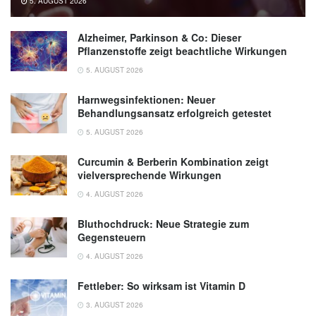
5. AUGUST 2026
Meta-Analysis of Prospective Cohort Studies;
in: Journal of Clinical Medicine (veröffentlicht
Alzheimer, Parkinson & Co: Dieser
09.06.2020),
Journal of Clinical Medicine
Pflanzenstoffe zeigt beachtliche Wirkungen
5. AUGUST 2026
Harnwegsinfektionen: Neuer
Behandlungsansatz erfolgreich getestet
5. AUGUST 2026
Curcumin & Berberin Kombination zeigt
vielversprechende Wirkungen
4. AUGUST 2026
Bluthochdruck: Neue Strategie zum
Gegensteuern
4. AUGUST 2026
Fettleber: So wirksam ist Vitamin D
3. AUGUST 2026