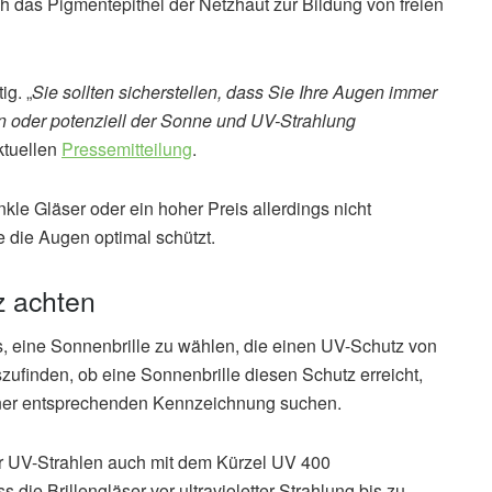
rch das Pigmentepithel der Netzhaut zur Bildung von freien
ig. „
Sie sollten sicherstellen, dass Sie Ihre Augen immer
en oder potenziell der Sonne und UV-Strahlung
aktuellen
Pressemitteilung
.
kle Gläser oder ein hoher Preis allerdings nicht
e die Augen optimal schützt.
z achten
es, eine Sonnenbrille zu wählen, die einen UV-Schutz von
szufinden, ob eine Sonnenbrille diesen Schutz erreicht,
iner entsprechenden Kennzeichnung suchen.
r UV-Strahlen auch mit dem Kürzel UV 400
die Brillengläser vor ultravioletter Strahlung bis zu