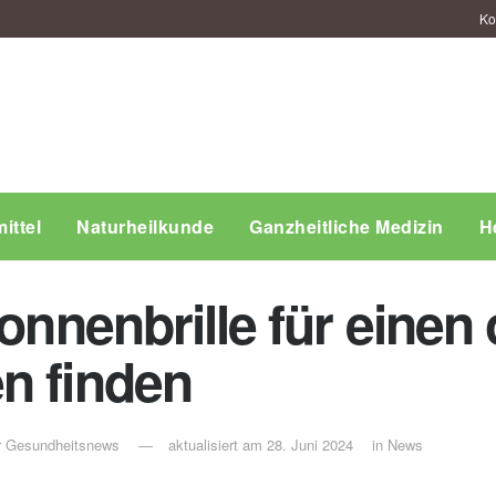
Ko
ittel
Naturheilkunde
Ganzheitliche Medizin
H
Sonnenbrille für einen
n finden
ür Gesundheitsnews
aktualisiert am 28. Juni 2024
in
News