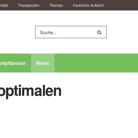
ntakt
Therapeuten
Themen
Fachliche Aufsicht
eilpflanzen
News
 optimalen