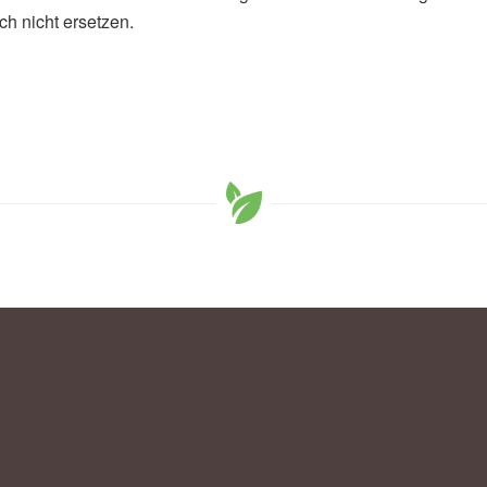
h nicht ersetzen.
i, Allen C. Ho: Light energy, cataract surgery, and
ular degeneration; in: Current Opinion in Ophthalmology
t Opinion in Ophthalmology
the Right Sunglasses (veröffentlicht 26.06.2024),