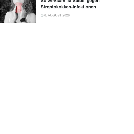
So wirksam ist Salbei gegen
Streptokokken-Infektionen
6. AUGUST 2026