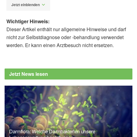
Jetzt einblenden
Wichtiger Hinweis:
Dieser Artikel enthält nur allgemeine Hinweise und darf
nicht zur Selbstdiagnose oder -behandlung verwendet
werden. Er kann einen Arztbesuch nicht ersetzen.
Alfred Domke
Bayerisches Staatsministerium für Umwelt
und Verbraucherschutz: Sodbrennen – nicht
Jetzt News lesen
ignorieren, sondern ernst nehmen!, (Abruf:
14.11.2022),
Verbraucherportal Bayern
Öffentliches Gesundheitsportal Österreichs
„Gesundheit.gv.at“: Reflux und Sodbrennen,
(Abruf: 14.11.2022),
Gesundheit.gv.at
Darmflora: Welche Darmbakterien unsere