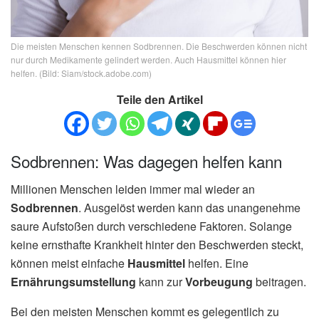
Die meisten Menschen kennen Sodbrennen. Die Beschwerden können nicht
nur durch Medikamente gelindert werden. Auch Hausmittel können hier
helfen. (Bild: Siam/stock.adobe.com)
Teile den Artikel
Sodbrennen: Was dagegen helfen kann
Millionen Menschen leiden immer mal wieder an
Sodbrennen
. Ausgelöst werden kann das unangenehme
saure Aufstoßen durch verschiedene Faktoren. Solange
keine ernsthafte Krankheit hinter den Beschwerden steckt,
können meist einfache
Hausmittel
helfen. Eine
Ernährungsumstellung
kann zur
Vorbeugung
beitragen.
Bei den meisten Menschen kommt es gelegentlich zu