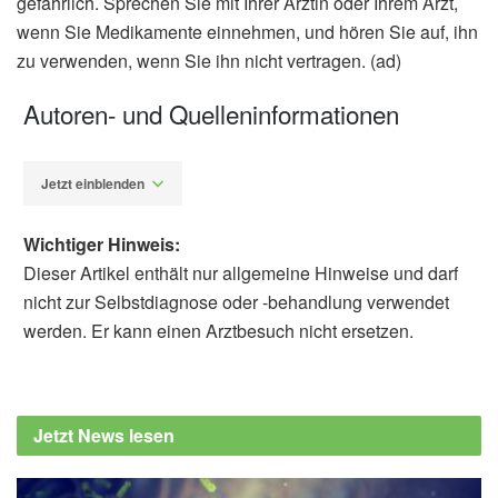
gefährlich. Sprechen Sie mit Ihrer Ärztin oder Ihrem Arzt,
wenn Sie Medikamente einnehmen, und hören Sie auf, ihn
zu verwenden, wenn Sie ihn nicht vertragen. (ad)
Autoren- und Quelleninformationen
Jetzt einblenden
Wichtiger Hinweis:
Dieser Artikel enthält nur allgemeine Hinweise und darf
nicht zur Selbstdiagnose oder -behandlung verwendet
werden. Er kann einen Arztbesuch nicht ersetzen.
Alfred Domke
Cleveland Clinic: Apple Cider Vinegar for
Acid Reflux: Does It Work?, (Abruf:
Jetzt News lesen
25.02.2023),
Cleveland Clinic