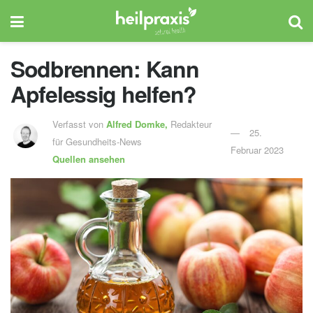
Sodbrennen: Kann
Apfelessig helfen?
Verfasst von
Alfred Domke,
Redakteur
25.
für Gesundheits-News
Februar 2023
Quellen ansehen