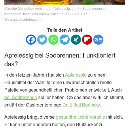
Manche Menschen verwenden Apfelessig, um ihr Sodbrennen zu
behandeln. Kann das aber wirklich helfen? (Bild: Sea
Wave/stock.adobe.com)
Teile den Artikel
Apfelessig bei Sodbrennen: Funktioniert
das?
In den letzten Jahren hat sich
Apfelessig
zu einem
Hausmittel der Wahl für eine unwahrscheinlich breite
Palette von gesundheitlichen Problemen entwickelt. Auch
bei Sodbrennen
soll er helfen. Ob das aber wirklich stimmt,
erklärt der Gastroenterologe
Dr. Elliott Borinsky
.
Apfelessig bringt diverse
gesundheitliche Vorteile
mit sich.
Er kann unter anderem helfen, den Blutzucker zu