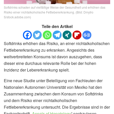
Softdrinks schaden auf vielfältige Weise der Gesundheit und erhöhen das
Risiko einer nichtalkoholische Fettlebererkrankung. (Bild: Dmytro
S/stock.adobe.com)
Teile den Artikel
Softdrinks erhöhen das Risiko, an einer nichtalkoholischen
Fettlebererkrankung zu erkranken. Angesichts des
weitverbreiteten Konsums ist davon auszugehen, dass
dieser eine durchaus relevante Rolle bei der hohen
Inzidenz der Lebererkrankung spielt.
Eine neue Studie unter Beteiligung von Fachleuten der
Nationalen Autonomen Universität von Mexiko hat den
Zusammenhang zwischen dem Konsum von Softdrinks
und dem Risiko einer nichtalkoholischen
Fettlebererkrankung untersucht. Die Ergebnisse sind in der
Fachzeitschrift „
Annals of Hepatology
” nachzulesen.