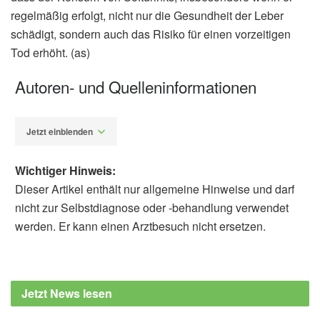
regelmäßig erfolgt, nicht nur die Gesundheit der Leber
schädigt, sondern auch das Risiko für einen vorzeitigen
Tod erhöht. (as)
Autoren- und Quelleninformationen
Jetzt einblenden
Wichtiger Hinweis:
Dieser Artikel enthält nur allgemeine Hinweise und darf
nicht zur Selbstdiagnose oder -behandlung verwendet
werden. Er kann einen Arztbesuch nicht ersetzen.
Alexander Stindt
Brianda I. Armenta-Guirado, Paloma Muñoz-
Aguirre, Yvonne N. Flores, Rafael
Jetzt News lesen
Velázquez-Cruz, Jorge Salmerón, et al.: Soft
drink consumption and increased risk of