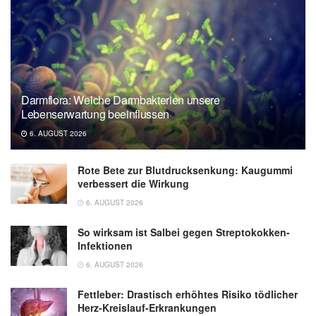
Darmflora: Welche Darmbakterien unsere
Lebenserwartung beeinflussen
6. AUGUST 2026
Rote Bete zur Blutdrucksenkung: Kaugummi
verbessert die Wirkung
6. AUGUST 2026
So wirksam ist Salbei gegen Streptokokken-
Infektionen
6. AUGUST 2026
Fettleber: Drastisch erhöhtes Risiko tödlicher
Herz-Kreislauf-Erkrankungen