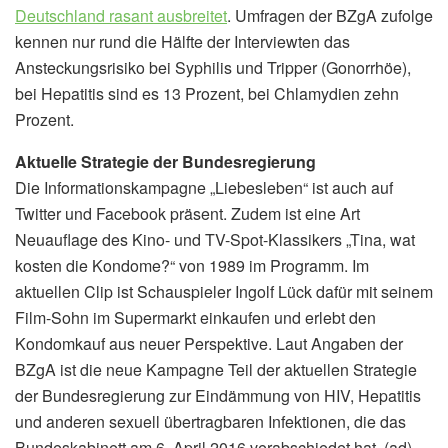
Deutschland rasant ausbreitet
. Umfragen der BZgA zufolge
kennen nur rund die Hälfte der Interviewten das
Ansteckungsrisiko bei Syphilis und Tripper (Gonorrhöe),
bei Hepatitis sind es 13 Prozent, bei Chlamydien zehn
Prozent.
Aktuelle Strategie der Bundesregierung
Die Informationskampagne „Liebesleben“ ist auch auf
Twitter und Facebook präsent. Zudem ist eine Art
Neuauflage des Kino- und TV-Spot-Klassikers „Tina, wat
kosten die Kondome?“ von 1989 im Programm. Im
aktuellen Clip ist Schauspieler Ingolf Lück dafür mit seinem
Film-Sohn im Supermarkt einkaufen und erlebt den
Kondomkauf aus neuer Perspektive. Laut Angaben der
BZgA ist die neue Kampagne Teil der aktuellen Strategie
der Bundesregierung zur Eindämmung von HIV, Hepatitis
und anderen sexuell übertragbaren Infektionen, die das
Bundeskabinett am 6. April 2016 verabschiedet hat. (ad)