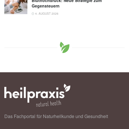
Bluthochdruck: Neue Strategie zum
Gegensteuern
4. AUGUST 2026
Das Fachportal für Naturheilkunde und Gesundheit