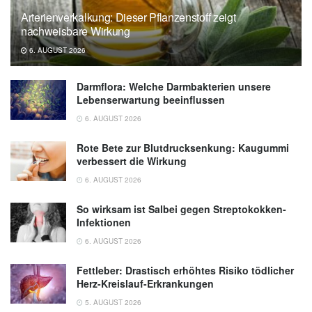
Arterienverkalkung: Dieser Pflanzenstoff zeigt
nachweisbare Wirkung
6. AUGUST 2026
Darmflora: Welche Darmbakterien unsere
Lebenserwartung beeinflussen
6. AUGUST 2026
Rote Bete zur Blutdrucksenkung: Kaugummi
verbessert die Wirkung
6. AUGUST 2026
So wirksam ist Salbei gegen Streptokokken-
Infektionen
6. AUGUST 2026
Fettleber: Drastisch erhöhtes Risiko tödlicher
Herz-Kreislauf-Erkrankungen
5. AUGUST 2026