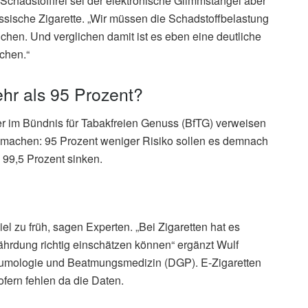
. Schadstofffrei sei der elektronische Glimmstängel aber
lassische Zigarette. „Wir müssen die Schadstoffbelastung
chen. Und verglichen damit ist es eben eine deutliche
chen.“
ehr als 95 Prozent?
er im Bündnis für Tabakfreien Genuss (BfTG) verweisen
r machen: 95 Prozent weniger Risiko sollen es demnach
 99,5 Prozent sinken.
el zu früh, sagen Experten. „Bei Zigaretten hat es
ährdung richtig einschätzen können“ ergänzt Wulf
eumologie und Beatmungsmedizin (DGP). E-Zigaretten
ofern fehlen da die Daten.