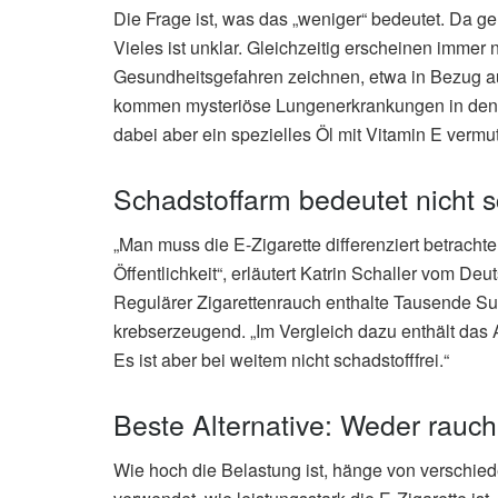
Die Frage ist, was das „weniger“ bedeutet. Da ge
Vieles ist unklar. Gleichzeitig erscheinen immer 
Gesundheitsgefahren zeichnen, etwa in Bezug a
kommen mysteriöse Lungenerkrankungen in den U
dabei aber ein spezielles Öl mit Vitamin E vermute
Schadstoffarm bedeutet nicht sc
„Man muss die E-Zigarette differenziert betracht
Öffentlichkeit“, erläutert Katrin Schaller vom D
Regulärer Zigarettenrauch enthalte Tausende Su
krebserzeugend. „Im Vergleich dazu enthält das 
Es ist aber bei weitem nicht schadstofffrei.“
Beste Alternative: Weder rau
Wie hoch die Belastung ist, hänge von verschi