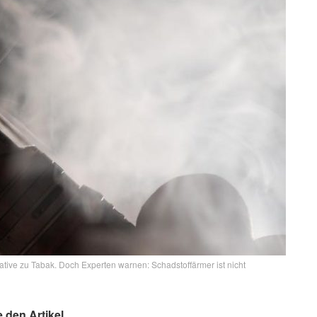
native zu Tabak. Doch Experten warnen: Schadstoffärmer ist nicht
e den Artikel