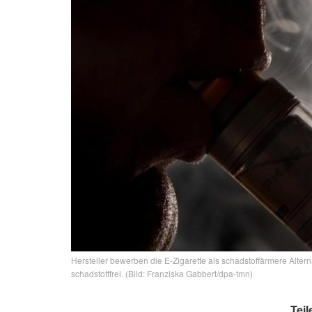
Hersteller bewerben die E-Zigarette als schadstoffärmere Alter
schadstofffrei. (Bild: Franziska Gabbert/dpa-tmn)
Teil