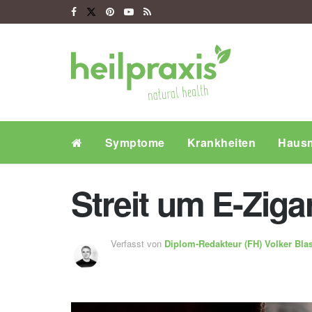
Symptome
Krankheiten
Hausm
Streit um E-Ziga
Verfasst von
Diplom-Redakteur (FH)
Volker Bla