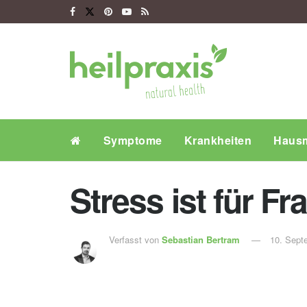
Symptome
Krankheiten
Hausm
Stress ist für F
Verfasst von
Sebastian Bertram
10. Sept