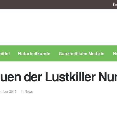
Ko
ittel
Naturheilkunde
Ganzheitliche Medizin
H
rauen der Lustkiller 
ember 2015
in
News