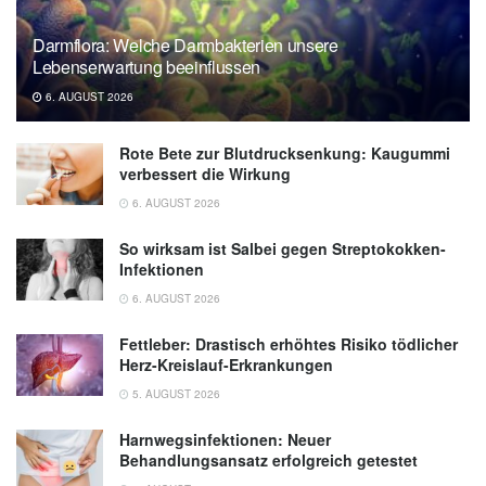
Darmflora: Welche Darmbakterien unsere
Lebenserwartung beeinflussen
6. AUGUST 2026
Rote Bete zur Blutdrucksenkung: Kaugummi
verbessert die Wirkung
6. AUGUST 2026
So wirksam ist Salbei gegen Streptokokken-
Infektionen
6. AUGUST 2026
Fettleber: Drastisch erhöhtes Risiko tödlicher
Herz-Kreislauf-Erkrankungen
5. AUGUST 2026
Harnwegsinfektionen: Neuer
Behandlungsansatz erfolgreich getestet