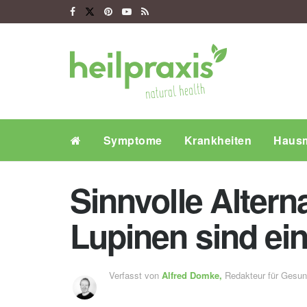
Symptome
Krankheiten
Hausm
Sinnvolle Altern
Lupinen sind ein
Verfasst von
Alfred Domke,
Redakteur für Gesu