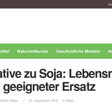
Ko
ittel
Naturheilkunde
Ganzheitliche Medizin
H
ative zu Soja: Lebensm
 geeigneter Ersatz
ndheits-News
20. September 2016
in
News