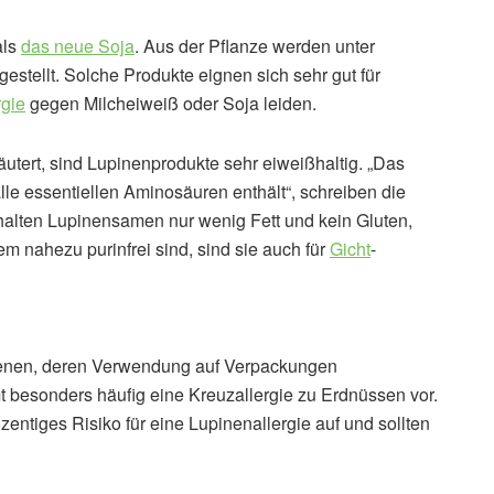
als
das neue Soja
. Aus der Pflanze werden unter
stellt. Solche Produkte eignen sich sehr gut für
rgie
gegen Milcheiweiß oder Soja leiden.
tert, sind Lupinenprodukte sehr eiweißhaltig. „Das
lle essentiellen Aminosäuren enthält“, schreiben die
halten Lupinensamen nur wenig Fett und kein Gluten,
em nahezu purinfrei sind, sind sie auch für
Gicht
-
genen, deren Verwendung auf Verpackungen
esonders häufig eine Kreuzallergie zu Erdnüssen vor.
ntiges Risiko für eine Lupinenallergie auf und sollten