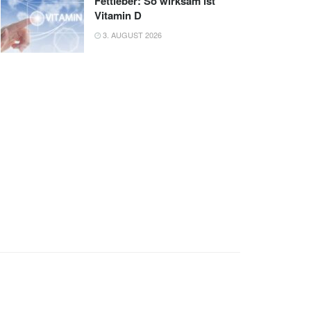
Fettleber: So wirksam ist
Vitamin D
3. AUGUST 2026