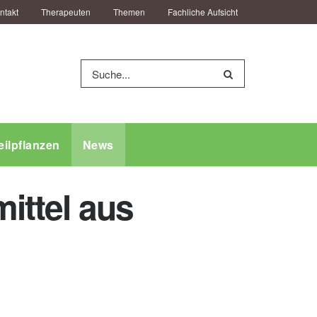
ntakt
Therapeuten
Themen
Fachliche Aufsicht
eilpflanzen
News
ittel aus