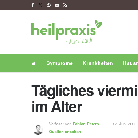
Symptome
Krankheiten
Hausm
Tägliches viermi
im Alter
Verfasst von
Fabian Peters
12. Juni 2026
Quellen ansehen