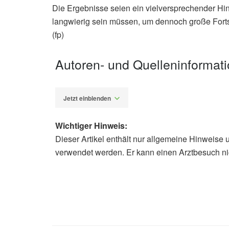
Die Ergebnisse seien ein vielversprechender Hin
langwierig sein müssen, um dennoch große Fortsch
(fp)
Autoren- und Quelleninformat
Jetzt einblenden
Wichtiger Hinweis:
Dieser Artikel enthält nur allgemeine Hinweise 
Fabian Peters
verwendet werden. Er kann einen Arztbesuch ni
Smita Dandekar, Jordan Kurth, Yim
David E. Conroy, Kathryn H. Schmitz
Noel Ballentine, Natalia Pierwola-
daily functional strength training to
mobility disability: A randomized tri