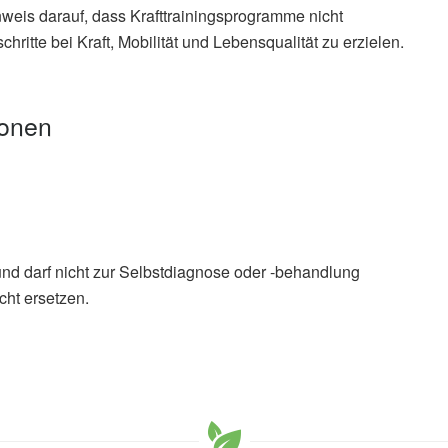
weis darauf, dass Krafttrainingsprogramme nicht
ritte bei Kraft, Mobilität und Lebensqualität zu erzielen.
ionen
und darf nicht zur Selbstdiagnose oder -behandlung
cht ersetzen.
eng Shang, Jonathan G. Stine, Matthew A. Ladwig,
, Liza S. Rovniak, Matthew Silvis, Margaret Danilovich,
Gawin, Shouhao Zhou, Christopher Sciamanna: Brief
 improve functional performance in older adults with
al; in: PLOS One (veröffentlicht 12.03.2026),