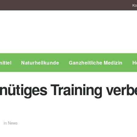
Ko
ittel
Naturheilkunde
Ganzheitliche Medizin
H
nütiges Training verb
in
News