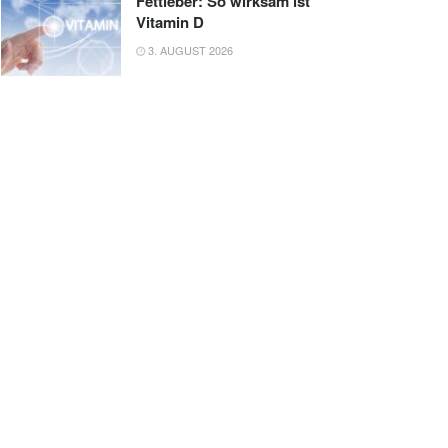
Fettleber: So wirksam ist
Vitamin D
3. AUGUST 2026