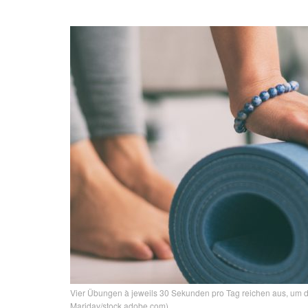
Vier Übungen à jeweils 30 Sekunden pro Tag reichen aus, um deu
Maridav/stock.adobe.com)