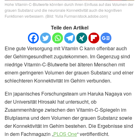
Hohe Vitamin-C-Blutwerte könnten durch ihren Einfluss auf das Volumen der
grauen Substanz und die neuronale Konnektivität auch die kognitiven
Funktionen verbessern. (Bild: Yulia Furman/stock.adobe.com)
Teile den Artikel
Eine gute Versorgung mit Vitamin C kann offenbar auch
der Gehirngesundheit zugutekommen. Im Gegenzug sind
niedrige Vitamin-C-Blutwerte bei älteren Menschen mit
einem geringeren Volumen der grauen Substanz und einer
schlechteren Konnektivität im Gehirn verbunden.
Ein japanisches Forschungsteam um Haruka Nagaya von
der Universität Hirosaki hat untersucht, ob
Zusammenhänge zwischen den Vitamin-C-Spiegeln im
Blutplasma und dem Volumen der grauen Substanz sowie
der Konnektivität im Gehirn bestehen. Die Ergebnisse sind
in dem Fachmagazin „
PLOS One
“ veröffentlicht.