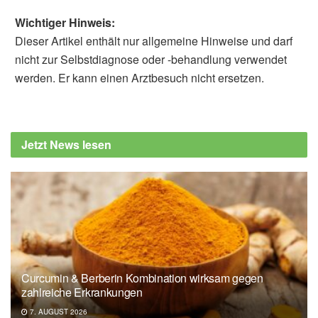
Wichtiger Hinweis:
Dieser Artikel enthält nur allgemeine Hinweise und darf
nicht zur Selbstdiagnose oder -behandlung verwendet
werden. Er kann einen Arztbesuch nicht ersetzen.
Diplom-Redakteur (FH) Volker Blasek
Bundesamt für Verbraucherschutz und
Lebensmittelsicherheit: Rückruf „Teestube
Jetzt News lesen
Früchtetee Süße Mandel“ (veröffentlicht:
17.12.2020),
lebensmittelwarnung.de
Curcumin & Berberin Kombination wirksam gegen
zahlreiche Erkrankungen
7. AUGUST 2026