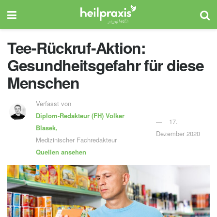
Tee-Rückruf-Aktion:
Gesundheitsgefahr für diese
Menschen
Verfasst von
Diplom-Redakteur (FH)
Volker
17.
Blasek,
Dezember 2020
Medizinischer Fachredakteur
Quellen ansehen