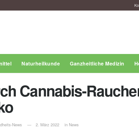
Ko
ittel
Naturheilkunde
Ganzheitliche Medizin
H
ch Cannabis-Rauchen
ko
ndheits-News
2. März 2022
in
News