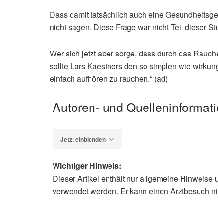
Dass damit tatsächlich auch eine Gesundheitsgef
nicht sagen. Diese Frage war nicht Teil dieser St
Wer sich jetzt aber sorge, dass durch das Rauc
sollte Lars Kaestners den so simplen wie wirku
einfach aufhören zu rauchen.“ (ad)
Autoren- und Quelleninformat
Jetzt einblenden
Wichtiger Hinweis:
Dieser Artikel enthält nur allgemeine Hinweise 
Alfred Domke
verwendet werden. Er kann einen Arztbesuch ni
Universität des Saarlandes: Canna
Nichtraucher, (Abruf: 02.03.2022),
U