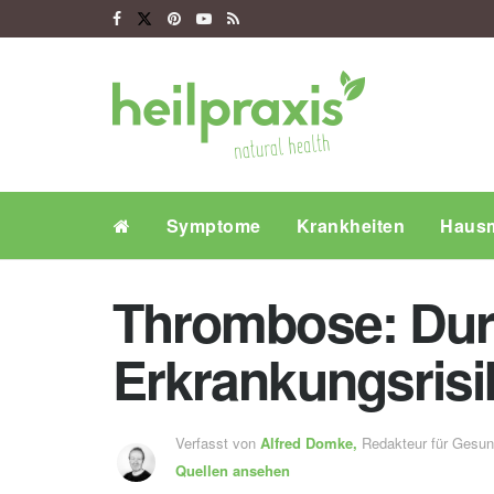
Symptome
Krankheiten
Hausm
Thrombose: Dur
Erkrankungsrisi
Verfasst von
Alfred Domke,
Redakteur für Gesu
Quellen ansehen