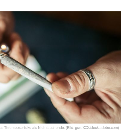
s Thromboserisiko als Nichtrauchende. (Bild: guruXOX/stock.adobe.com)