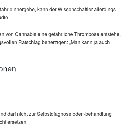
ahr einhergehe, kann der Wissenschaftler allerdings
udie.
hen von Cannabis eine gefährliche Thrombose entstehe,
ngsvollen Ratschlag beherzigen: „Man kann ja auch
ionen
und darf nicht zur Selbstdiagnose oder -behandlung
cht ersetzen.
bis-Raucher haben höheres Thromboserisiko als
niversität des Saarlandes