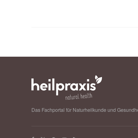
Flormann, D., Qiao, M., Murciano, N.
Rotordam, M.G., Becker, N., Geisel, 
Kaestner, L.: Transient receptor pote
consumer; in: American Journal of H
Journal of Hematology
Das Fachportal für Naturheilkunde und Gesundhe