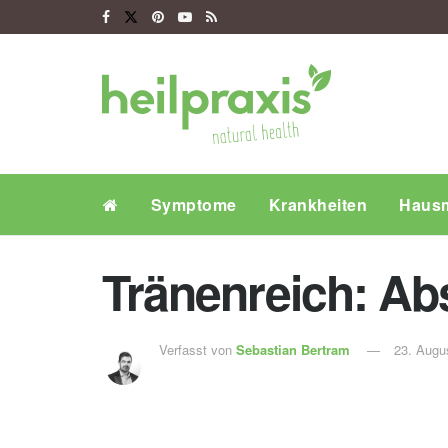
Symptome
Krankheiten
Hausm
Tränenreich: Abs
Verfasst von
Sebastian Bertram
23. Augu