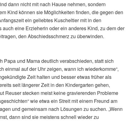
das Kind dann nicht mit nach Hause nehmen, sondern
dem Kind können sie Möglichkeiten finden, die gegen den
nfangszeit ein geliebtes Kuscheltier mit in den
 auch eine Erzieherin oder ein anderes Kind, zu dem der
eitragen, den Abschiedsschmerz zu überwinden.
h Papa und Mama deutlich verabschieden, statt sich
och einmal auf der Uhr zeigen, wann ich wiederkomme“,
angekündigte Zeit halten und besser etwas früher als
ereits seit längerer Zeit in den Kindergarten gehen,
aut Reuser stecken meist keine gravierenden Probleme
sgeschichten“ wie etwa ein Streit mit einem Freund am
zufragen und gemeinsam nach Lösungen zu suchen. „Wenn
t, dann sind sie meistens schnell wieder zu