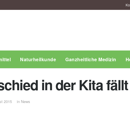
Ko
ittel
Naturheilkunde
Ganzheitliche Medizin
H
chied in der Kita fäl
st 2015
in
News