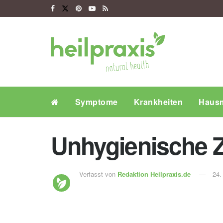
Symptome
Krankheiten
Hausm
Unhygienische 
Verfasst von
Redaktion Heilpraxis.de
24.