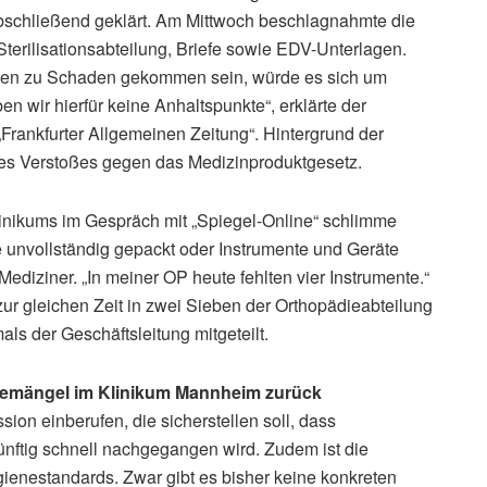
abschließend geklärt. Am Mittwoch beschlagnahmte die
terilisationsabteilung, Briefe sowie EDV-Unterlagen.
enten zu Schaden gekommen sein, würde es sich um
n wir hierfür keine Anhaltspunkte“, erklärte der
Frankfurter Allgemeinen Zeitung“. Hintergrund der
es Verstoßes gegen das Medizinproduktgesetz.
linikums im Gespräch mit „Spiegel-Online“ schlimme
unvollständig gepackt oder Instrumente und Geräte
r Mediziner. „In meiner OP heute fehlten vier Instrumente.“
r gleichen Zeit in zwei Sieben der Orthopädieabteilung
s der Geschäftsleitung mitgeteilt.
enemängel im Klinikum Mannheim zurück
sion einberufen, die sicherstellen soll, dass
nftig schnell nachgegangen wird. Zudem ist die
ienestandards. Zwar gibt es bisher keine konkreten