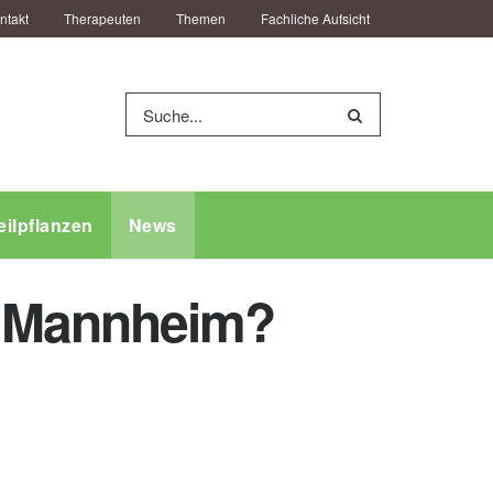
ntakt
Therapeuten
Themen
Fachliche Aufsicht
eilpflanzen
News
m Mannheim?