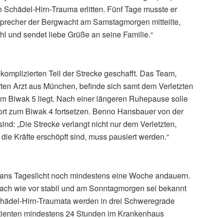
in Schädel-Hirn-Trauma erlitten. Fünf Tage musste er
n Sprecher der Bergwacht am Samstagmorgen mitteilte,
ohl und sendet liebe Grüße an seine Familie.“
omplizierten Teil der Strecke geschafft. Das Team,
ten Arzt aus München, befinde sich samt dem Verletzten
em Biwak 5 liegt. Nach einer längeren Ruhepause solle
ort zum Biwak 4 fortsetzen. Benno Hansbauer von der
ind: „Die Strecke verlangt nicht nur dem Verletzten,
die Kräfte erschöpft sind, muss pausiert werden.“
 ans Tageslicht noch mindestens eine Woche andauern.
nach wie vor stabil und am Sonntagmorgen sei bekannt
Schädel-Hirn-Traumata werden in drei Schweregrade
 Patienten mindestens 24 Stunden im Krankenhaus