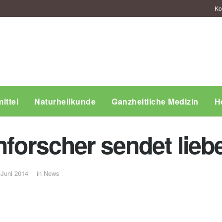
Ko
ittel
Naturheilkunde
Ganzheitliche Medizin
H
nforscher sendet lie
 Juni 2014
in
News