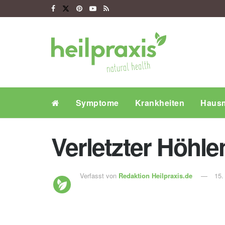
Symptome
Krankheiten
Hausm
Verletzter Höhle
Verfasst von
Redaktion Heilpraxis.de
15.