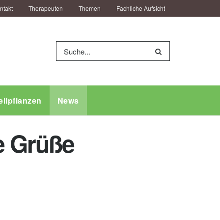
ntakt
Therapeuten
Themen
Fachliche Aufsicht
eilpflanzen
News
be Grüße