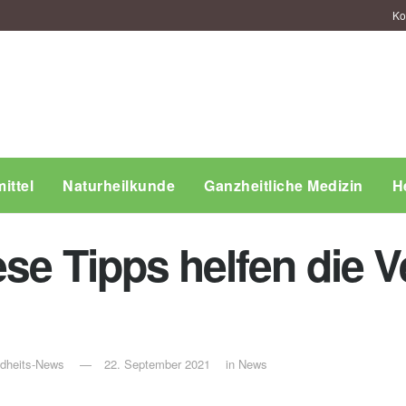
Ko
ittel
Naturheilkunde
Ganzheitliche Medizin
H
ese Tipps helfen die 
ndheits-News
22. September 2021
in
News