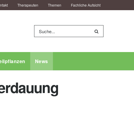
ntakt
Therapeuten
Themen
Fachliche Aufsicht
eilpflanzen
News
Verdauung