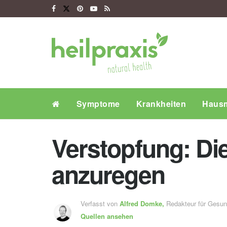
Symptome
Krankheiten
Hausm
Verstopfung: Di
anzuregen
Verfasst von
Alfred Domke,
Redakteur für Gesu
Quellen ansehen