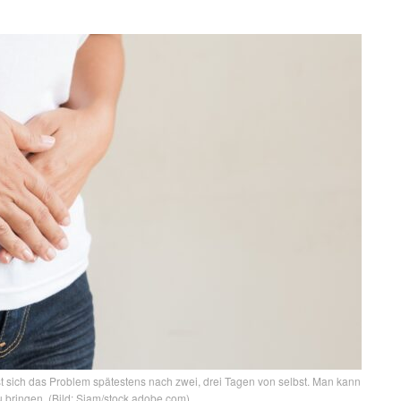
t sich das Problem spätestens nach zwei, drei Tagen von selbst. Man kann
bringen. (Bild: Siam/stock.adobe.com)