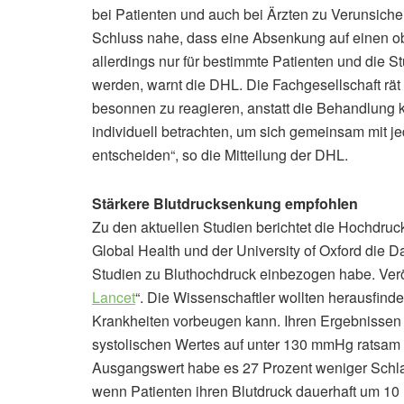
bei Patienten und auch bei Ärzten zu Verunsiche
Schluss nahe, dass eine Absenkung auf einen ob
allerdings nur für bestimmte Patienten und die S
werden, warnt die DHL. Die Fachgesellschaft rät
besonnen zu reagieren, anstatt die Behandlung kur
individuell betrachten, um sich gemeinsam mit j
entscheiden“, so die Mitteilung der DHL.
Stärkere Blutdrucksenkung empfohlen
Zu den aktuellen Studien berichtet die Hochdruck
Global Health und der University of Oxford die 
Studien zu Bluthochdruck einbezogen habe. Verö
Lancet
“. Die Wissenschaftler wollten herausfinde
Krankheiten vorbeugen kann. Ihren Ergebnissen
systolischen Wertes auf unter 130 mmHg ratsam 
Ausgangswert habe es 27 Prozent weniger Schla
wenn Patienten ihren Blutdruck dauerhaft um 10