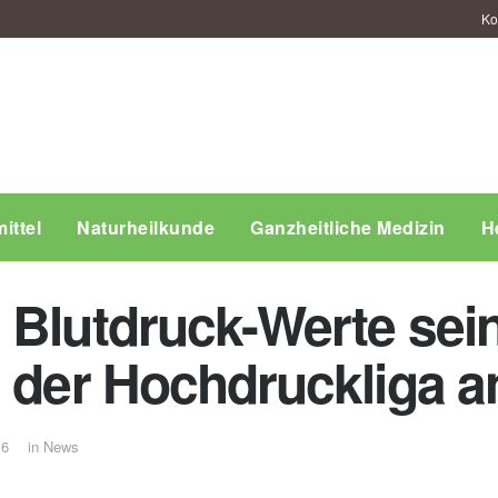
Ko
ittel
Naturheilkunde
Ganzheitliche Medizin
H
 Blutdruck-Werte sei
n der Hochdruckliga a
16
in
News