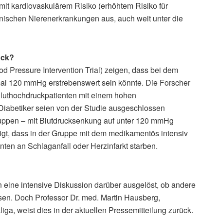
mit kardiovaskulärem Risiko (erhöhtem Risiko für
ischen Nierenerkrankungen aus, auch weit unter die
uck?
d Pressure Intervention Trial) zeigen, dass bei dem
mal 120 mmHg erstrebenswert sein könnte. Die Forscher
Bluthochdruckpatienten mit einem hohen
 Diabetiker seien von der Studie ausgeschlossen
uppen – mit Blutdrucksenkung auf unter 120 mmHg
t, dass in der Gruppe mit dem medikamentös intensiv
ten an Schlaganfall oder Herzinfarkt starben.
 eine intensive Diskussion darüber ausgelöst, ob andere
sen. Doch Professor Dr. med. Martin Hausberg,
ga, weist dies in der aktuellen Pressemitteilung zurück.