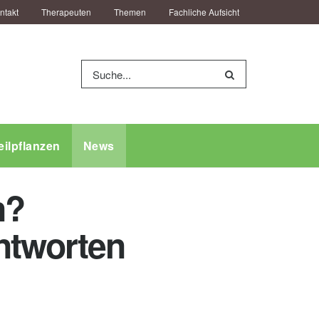
ntakt
Therapeuten
Themen
Fachliche Aufsicht
eilpflanzen
News
n?
ntworten