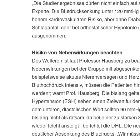
„Die Studienergebnisse dürfen nicht einfach auf
Experte. Die Blutdrucksenkung unter 120 mmHg g
hohem kardiovaskulären Risiko, aber ohne Diabe
Schlaganfall oder bei orthostatischer Hypotonie 
ausgenommen.
Risiko von Nebenwirkungen beachten
Des Weiteren ist laut Professor Hausberg zu bea
Nebenwirkungen bei der Gruppe mit abgesenktem
beispielsweise akutes Nierenversagen und Herzin
Bluthochdruck intensiv, müssen die Patienten hi
werden“; warnt Prof. Hausberg. Die bislang gelt
Hypertension (ESH) sehen einen Zielwert für de
dem unteren, diastolischen Wert sollten 90 mmHg
bislang nicht als ratsam, da bei einer zu starke
wieder leicht ansteigt“, berichtet die DHL. Die 
deutlicher Absenkung des Blutdrucks. „Wir müss