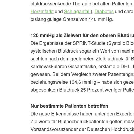
blutdrucksenkende Therapie bei allen Patienten 
Herzinfarkt
und
Schlaganfall
),
Diabetes
und chron
bislang gültige Grenze von 140 mmHg.
120 mmHg als Zielwert für den oberen Blutdr
Die Ergebnisse der SPRINT-Studie (Systolic Bloo
systolischen Blutdruck sogar ein Wert von maxi
suchten nach dem geeigneten Zielblutdruck für 
kardiovaskulären Gesamtrisiko, erklärt die DHL.
gewesen. Bei dem Vergleich zweier Patientengr
beziehungsweise 134,6 mmHg – habe sich gezeig
abgesenkten Blutdruck 25 Prozent weniger Patien
Nur bestimmte Patienten betroffen
Die neue Erkenntnisse haben unter den Experten
Zielwerte für Bluthochdruckpatienten gelten müs
Vorstandsvorsitzender der Deutschen Hochdruckli