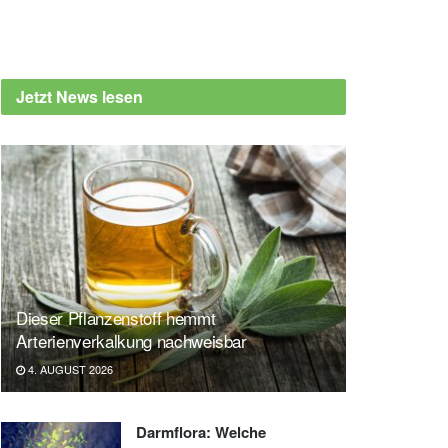
Jetzt News lesen
Dieser Pflanzenstoff hemmt
Arterienverkalkung nachweisbar
4. AUGUST 2026
Darmflora: Welche