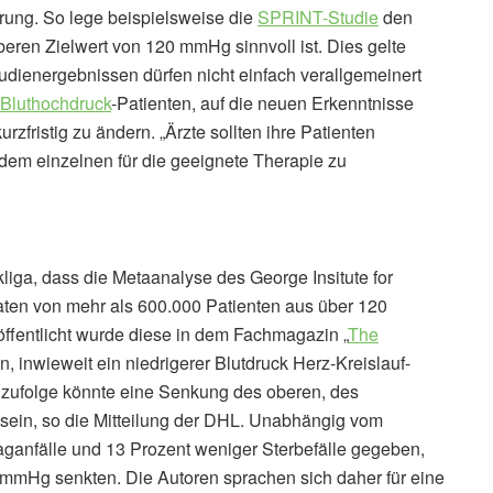
rung. So lege beispielsweise die
SPRINT-Studie
den
eren Zielwert von 120 mmHg sinnvoll ist. Dies gelte
tudienergebnissen dürfen nicht einfach verallgemeinert
Bluthochdruck
-Patienten, auf die neuen Erkenntnisse
zfristig zu ändern. „Ärzte sollten ihre Patienten
edem einzelnen für die geeignete Therapie zu
liga, dass die Metaanalyse des George Insitute for
Daten von mehr als 600.000 Patienten aus über 120
ffentlicht wurde diese in dem Fachmagazin „
The
n, inwieweit ein niedrigerer Blutdruck Herz-Kreislauf-
 zufolge könnte eine Senkung des oberen, des
sein, so die Mitteilung der DHL. Unabhängig vom
ganfälle und 13 Prozent weniger Sterbefälle gegeben,
 mmHg senkten. Die Autoren sprachen sich daher für eine