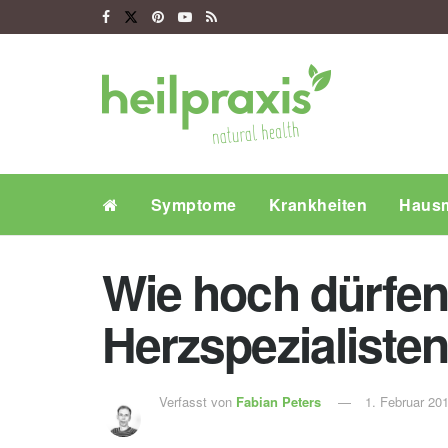
Symptome
Krankheiten
Hausm
Wie hoch dürfen
Herzspezialiste
Verfasst von
Fabian Peters
1. Februar 20