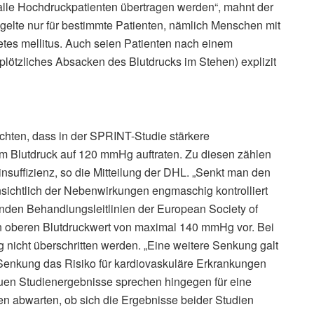
 alle Hochdruckpatienten übertragen werden“, mahnt der
elte nur für bestimmte Patienten, nämlich Menschen mit
tes mellitus. Auch seien Patienten nach einem
(plötzliches Absacken des Blutdrucks im Stehen) explizit
chten, dass in der SPRINT-Studie stärkere
 Blutdruck auf 120 mmHg auftraten. Zu diesen zählen
suffizienz, so die Mitteilung der DHL. „Senkt man den
nsichtlich der Nebenwirkungen engmaschig kontrolliert
enden Behandlungsleitlinien der European Society of
n oberen Blutdruckwert von maximal 140 mmHg vor. Bei
 nicht überschritten werden. „Eine weitere Senkung galt
n Senkung das Risiko für kardiovaskuläre Erkrankungen
neuen Studienergebnisse sprechen hingegen für eine
en abwarten, ob sich die Ergebnisse beider Studien