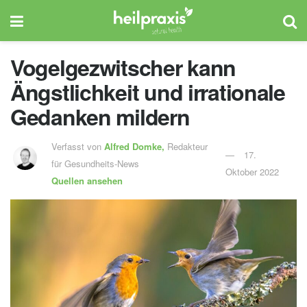
Vogelgezwitscher kann
Ängstlichkeit und irrationale
Gedanken mildern
Verfasst von
Alfred Domke,
Redakteur
17.
für Gesundheits-News
Oktober 2022
Quellen ansehen