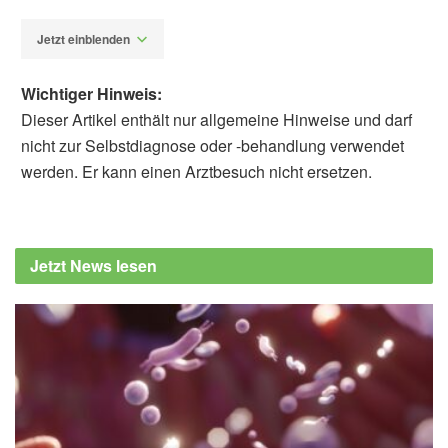
Jetzt einblenden
Wichtiger Hinweis:
Dieser Artikel enthält nur allgemeine Hinweise und darf
nicht zur Selbstdiagnose oder -behandlung verwendet
werden. Er kann einen Arztbesuch nicht ersetzen.
Alfred Domke
Max-Planck-Gesellschaft: Vogelgezwitscher
ist gut für die mentale Gesundheit, (Abruf:
Jetzt News lesen
17.10.2022),
Max-Planck-Gesellschaft
E. Stobbe, J. Sundermann, L. Ascone & S.
Kühn: Birdsongs alleviate anxiety and
paranoia in healthy participants; in: Scientific
Reports, (veröffentlicht: 13.10.2022),
Scientific Reports