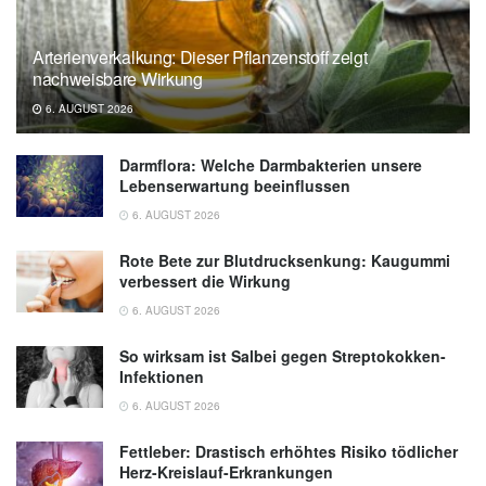
Arterienverkalkung: Dieser Pflanzenstoff zeigt
nachweisbare Wirkung
6. AUGUST 2026
Darmflora: Welche Darmbakterien unsere
Lebenserwartung beeinflussen
6. AUGUST 2026
Rote Bete zur Blutdrucksenkung: Kaugummi
verbessert die Wirkung
6. AUGUST 2026
So wirksam ist Salbei gegen Streptokokken-
Infektionen
6. AUGUST 2026
Fettleber: Drastisch erhöhtes Risiko tödlicher
Herz-Kreislauf-Erkrankungen