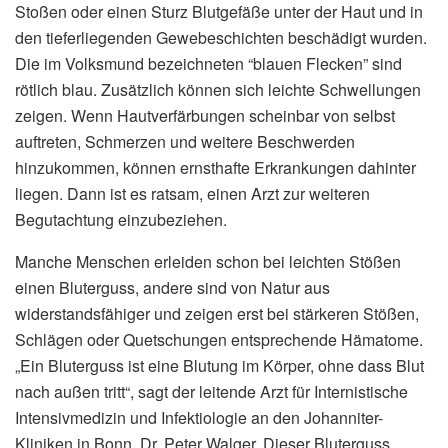
Stoßen oder einen Sturz Blutgefäße unter der Haut und in
den tieferliegenden Gewebeschichten beschädigt wurden.
Die im Volksmund bezeichneten “blauen Flecken” sind
rötlich blau. Zusätzlich können sich leichte Schwellungen
zeigen. Wenn Hautverfärbungen scheinbar von selbst
auftreten, Schmerzen und weitere Beschwerden
hinzukommen, können ernsthafte Erkrankungen dahinter
liegen. Dann ist es ratsam, einen Arzt zur weiteren
Begutachtung einzubeziehen.
Manche Menschen erleiden schon bei leichten Stößen
einen Bluterguss, andere sind von Natur aus
widerstandsfähiger und zeigen erst bei stärkeren Stößen,
Schlägen oder Quetschungen entsprechende Hämatome.
„Ein Bluterguss ist eine Blutung im Körper, ohne dass Blut
nach außen tritt“, sagt der leitende Arzt für Internistische
Intensivmedizin und Infektiologie an den Johanniter-
Kliniken in Bonn, Dr. Peter Walger. Dieser Bluterguss