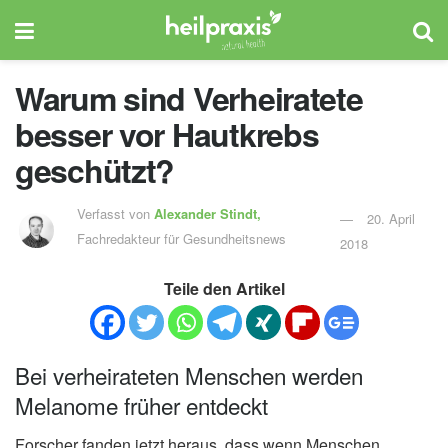
Warum sind Verheiratete
besser vor Hautkrebs
geschützt?
Verfasst von
Alexander Stindt,
20. April
Fachredakteur für Gesundheitsnews
2018
Teile den Artikel
Bei verheirateten Menschen werden
Melanome früher entdeckt
Forscher fanden jetzt heraus, dass wenn Menschen