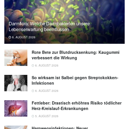
Darmflora: Welche Darmbakterien unsere
Lebenserwartung beeinflussen
6. AUGUST 2026
Rote Bete zur Blutdrucksenkung: Kaugummi
verbessert die Wirkung
6. AUGUST 2026
So wirksam ist Salbei gegen Streptokokken-
Infektionen
6. AUGUST 2026
Fettleber: Drastisch erhöhtes Risiko tödlicher
Herz-Kreislauf-Erkrankungen
5. AUGUST 2026
Harnwegsinfektionen: Neuer