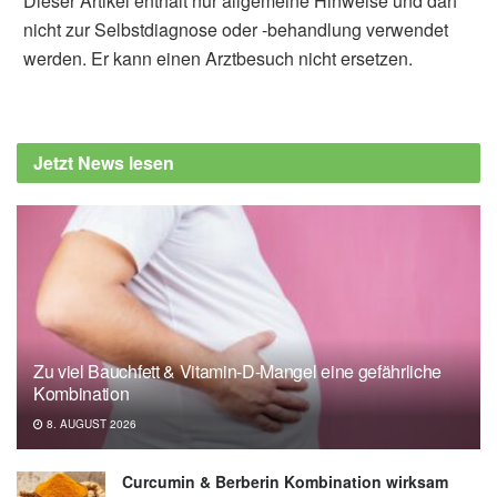
Dieser Artikel enthält nur allgemeine Hinweise und darf
nicht zur Selbstdiagnose oder -behandlung verwendet
werden. Er kann einen Arztbesuch nicht ersetzen.
Alexander Stindt
Robert R. Dunn, Katherine R. Amato,
Elizabeth A. Archie, Mimi Arandjelovic,
Jetzt News lesen
Alyssa N. Crittenden et al.: The Internal,
External and Extended Microbiomes of
Hominins, in Frontiers in Ecology and
Evolution (Veröffentlicht 19.02.2020),
Frontiers in Ecology and Evolution
Zu viel Bauchfett & Vitamin-D-Mangel eine gefährliche
Kombination
8. AUGUST 2026
Curcumin & Berberin Kombination wirksam