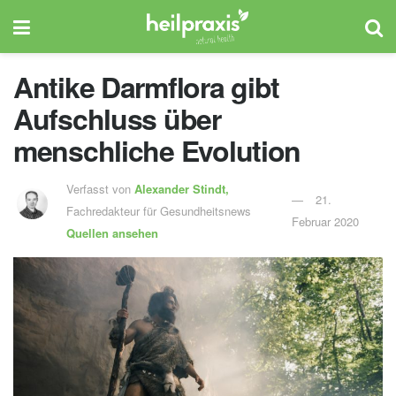
Antike Darmflora gibt
Aufschluss über
menschliche Evolution
Verfasst von
Alexander Stindt,
21.
Fachredakteur für Gesundheitsnews
Februar 2020
Quellen ansehen