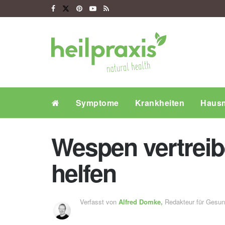
Symptome
Krankheiten
Hausm
Wespen vertreib
helfen
Verfasst von
Alfred Domke,
Redakteur für Gesu