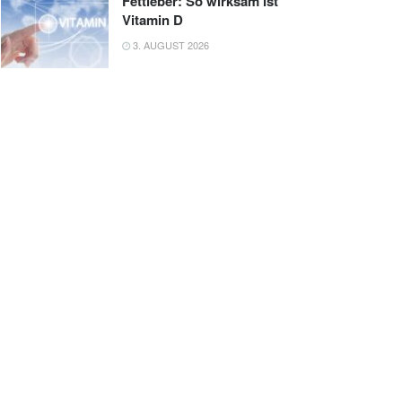
Fettleber: So wirksam ist
Vitamin D
3. AUGUST 2026