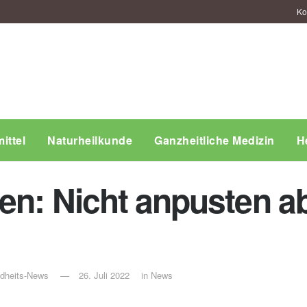
Ko
ittel
Naturheilkunde
Ganzheitliche Medizin
H
en: Nicht anpusten ab
ndheits-News
26. Juli 2022
in
News