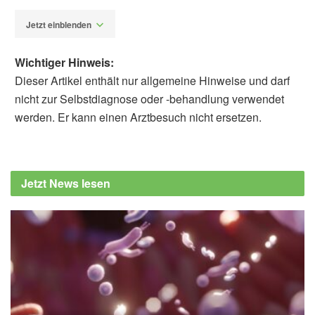
Jetzt einblenden
Wichtiger Hinweis:
Dieser Artikel enthält nur allgemeine Hinweise und darf
nicht zur Selbstdiagnose oder -behandlung verwendet
werden. Er kann einen Arztbesuch nicht ersetzen.
Alexander Stindt
Cleveland Clinic: How Long is the Ideal
Nap? (veröffentlicht 11.03.2024),
Cleveland
Jetzt News lesen
Clinic
Cleveland Clinic: How Long Should You
Nap? (veröffentlicht 16.03.2022),
Cleveland
Clinic