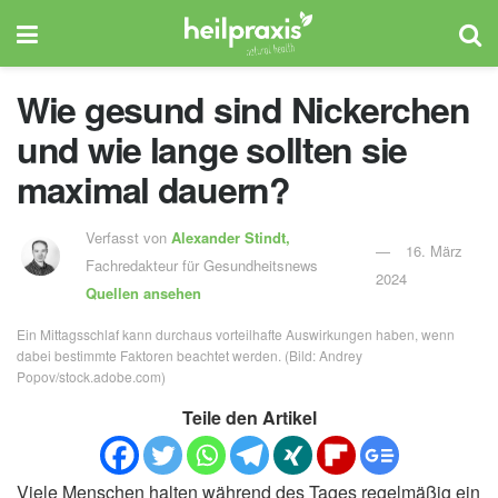
Wie gesund sind Nickerchen
und wie lange sollten sie
maximal dauern?
Verfasst von
Alexander Stindt,
16. März
Fachredakteur für Gesundheitsnews
2024
Quellen ansehen
Ein Mittagsschlaf kann durchaus vorteilhafte Auswirkungen haben, wenn
dabei bestimmte Faktoren beachtet werden. (Bild: Andrey
Popov/stock.adobe.com)
Teile den Artikel
Viele Menschen halten während des Tages regelmäßig ein